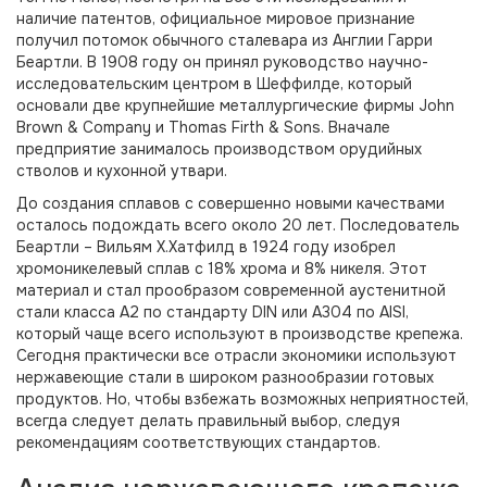
наличие патентов, официальное мировое признание
получил потомок обычного сталевара из Англии Гарри
Беартли. В 1908 году он принял руководство научно-
исследовательским центром в Шеффилде, который
основали две крупнейшие металлургические фирмы John
Brown & Company и Thomas Firth & Sons. Вначале
предприятие занималось производством орудийных
стволов и кухонной утвари.
До создания сплавов с совершенно новыми качествами
осталось подождать всего около 20 лет. Последователь
Беартли – Вильям Х.Хатфилд в 1924 году изобрел
хромоникелевый сплав с 18% хрома и 8% никеля. Этот
материал и стал прообразом современной аустенитной
стали класса А2 по стандарту DIN или А304 по AISI,
который чаще всего используют в производстве крепежа.
Сегодня практически все отрасли экономики используют
нержавеющие стали в широком разнообразии готовых
продуктов. Но, чтобы взбежать возможных неприятностей,
всегда следует делать правильный выбор, следуя
рекомендациям соответствующих стандартов.