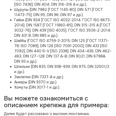
[ISO 7436]; DIN 404; DIN 316–316 A и др.).
Шурупы (DIN 7982 [ГОСТ 1145-80]; DIN 571 [ГОСТ
11473-75]; DIN 95; DIN 96; DIN 97 и др.).
Гайки (DIN 934 [ГОСТ ISO 4032-2014, ГОСТ ISO 8673-
2014]; DIN 1587 [ГОСТ 11860-85]; DIN 315–315 A [ГОСТ
3032-76]; DIN 439 [ISO 4035]; ГОСТ ISO 3506-2-2014;
DIN 431 B; DIN 985 и др.).
Шайбы (ГОСТ ISO 4759-3-2015; DIN 125 [ГОСТ 11371-
78; ISO 7089]; DIN 126 [ISO 7091:2000]; DIN 433 [ISO
7092]; DIN 440 R–V [ISO 2338]; DIN 434–436; DIN 462–
463; DIN 127–128; DIN 137 A–B; DIN 9021; DIN 6798A;
DIN 93 и др.).
Шпильки (DIN 835; DIN 938–939; DIN 975; DIN 32501/3
и др.).
Заклепки (DIN 7337-A и др.).
Анкеры (DIN 9370 и др.).
Хомуты (DIN 3017-1 и др.).
Вы можете ознакомиться с
описанием крепежа для примера:
Далее будет рассказано о высоких монтажных,