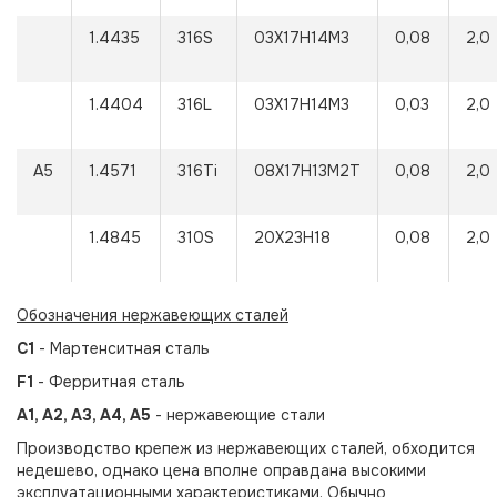
1.4435
316S
03Х17Н14М3
0,08
2,0
1.4404
316L
03Х17Н14М3
0,03
2,0
A5
1.4571
316Ti
08Х17Н13М2Т
0,08
2,0
1.4845
310S
20Х23Н18
0,08
2,0
Обозначения нержавеющих сталей
С1
- Мартенситная сталь
F1
- Ферритная сталь
A1, A2, A3, A4, A5
- нержавеющие стали
Производство крепеж из нержавеющих сталей, обходится
недешево, однако цена вполне оправдана высокими
эксплуатационными характеристиками. Обычно