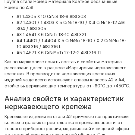
Группа стали Номер материала Краткое обозначение
Номер по AISI
А1 1.4305 X 10 CrNiS 18-9 AISI 303
А2 1.4301 / 1.4303 X 5 CrNi 18-10 / X 4 CrNi 18-12 AISI
304 / AISI 305
А3 1.4541 X 6 CrNiTi 18-10 AISI 321
А4 1.4401 / 1.4404 X 5 CrNiMo 18-10 / X 2 CrNiMo 18-
10 AISI 316 / AISI 316 L
А5 1.4571 X 6 CrNiMoTi 17-12-2 AISI 316 TI
Как по маркировке понять состав и свойства материла
рассказано далее в разделе «Маркировка нержавеющего
крепежа». В производстве нержавеющих крепежных
изделий чаще всего используют сплавы классов А2 и А4,
стойко выдерживающие температуры от -60°С до +450°С.
Анализ свойств и характеристик
нержавеющего крепежа
Крепежные изделия из стали А2 применяются практически
во всех отраслях строительства и промышленности: от
точного приборостроения, медицинской и пищевой сферы
до тяжелой машиностроительной области. Они