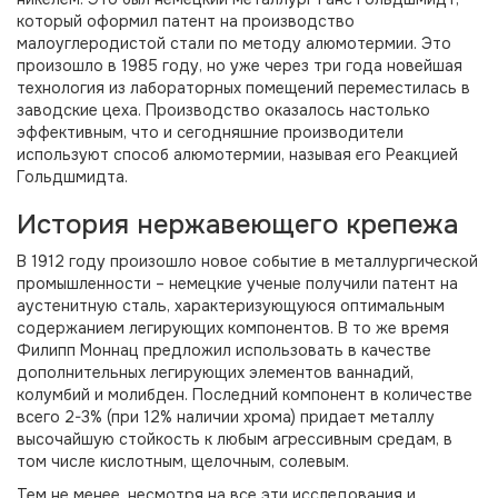
который оформил патент на производство
малоуглеродистой стали по методу алюмотермии. Это
произошло в 1985 году, но уже через три года новейшая
технология из лабораторных помещений переместилась в
заводские цеха. Производство оказалось настолько
эффективным, что и сегодняшние производители
используют способ алюмотермии, называя его Реакцией
Гольдшмидта.
История нержавеющего крепежа
В 1912 году произошло новое событие в металлургической
промышленности – немецкие ученые получили патент на
аустенитную сталь, характеризующуюся оптимальным
содержанием легирующих компонентов. В то же время
Филипп Моннац предложил использовать в качестве
дополнительных легирующих элементов ваннадий,
колумбий и молибден. Последний компонент в количестве
всего 2-3% (при 12% наличии хрома) придает металлу
высочайшую стойкость к любым агрессивным средам, в
том числе кислотным, щелочным, солевым.
Тем не менее, несмотря на все эти исследования и