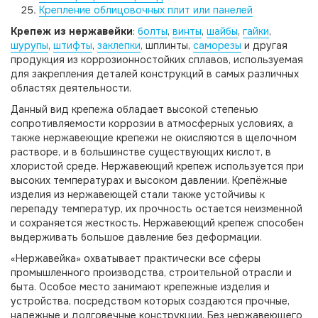
Крепление облицовочных плит или панелей
Крепеж из нержавейки
:
болты
,
винты
,
шайбы
,
гайки
,
шурупы
,
штифты
,
заклепки
, шплинты,
саморезы
и другая
продукция из коррозионностойких сплавов, используемая
для закрепления деталей конструкций в самых различных
областях деятельности.
Данный вид крепежа обладает высокой степенью
сопротивляемости коррозии в атмосферных условиях, а
также нержавеющие крепежи не окисляются в щелочном
растворе, и в большинстве существующих кислот, в
хлористой среде. Нержавеющий крепеж используется при
высоких температурах и высоком давлении. Крепёжные
изделия из нержавеющей стали также устойчивы к
перепаду температур, их прочность остается неизменной
и сохраняется жесткость. Нержавеющий крепеж способен
выдерживать большое давление без деформации.
«Нержавейка» охватывает практически все сферы
промышленного производства, строительной отрасли и
быта. Особое место занимают крепежные изделия и
устройства, посредством которых создаются прочные,
надежные и долговечные конструкции. Без нержавеющего