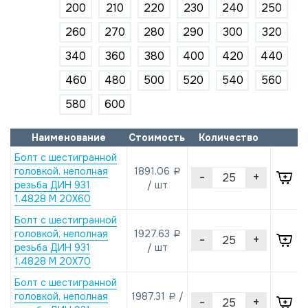
200
210
220
230
240
250
260
270
280
290
300
320
340
360
380
400
420
440
460
480
500
520
540
560
580
600
Наименование
Стоимость
Количество
Болт с шестигранной
головкой, неполная
1891.06
a
-
+
резьба ДИН 931
/ шт
1.4828 M 20X60
Болт с шестигранной
головкой, неполная
1927.63
a
-
+
резьба ДИН 931
/ шт
1.4828 M 20X70
Болт с шестигранной
головкой, неполная
1987.31
/
a
-
+