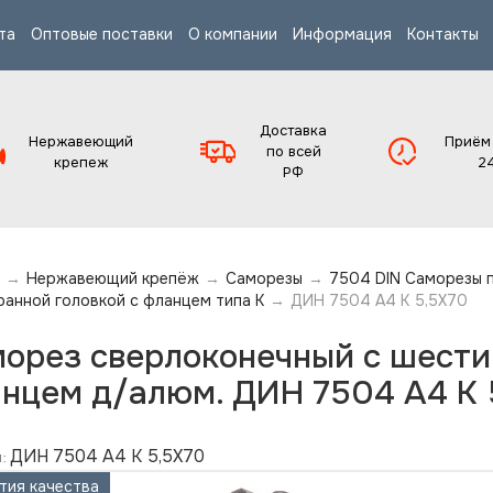
та
Оптовые поставки
О компании
Информация
Контакты
Доставка
Нержавеющий
Приём
по всей
крепеж
2
РФ
→
Нержавеющий крепёж
→
Саморезы
→
7504 DIN Саморезы 
ранной головкой с фланцем типа K
→
ДИН 7504 А4 K 5,5X70
орез сверлоконечный с шести
нцем д/алюм. ДИН 7504 А4 K 
ДИН 7504 А4 K 5,5X70
:
тия качества