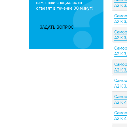
нам, наши специалисты
А2 K 3
ответят в течение 30 минут!
Самор
А2 K 3
ЗАДАТЬ ВОПРОС
Самор
А2 K 3
Самор
А2 K 3
Самор
А2 K 3
Самор
А2 K 3
Самор
А2 K 4
Самор
А2 K 4