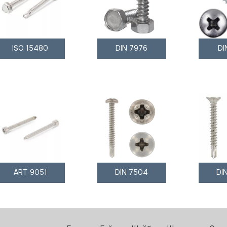
ISO 15480
DIN 7976
DI
ART 9051
DIN 7504
DI