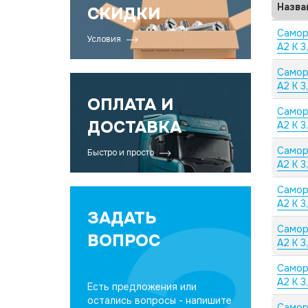
Назва
СКИДКИ
Самор
Условия
А2 K 3
Самор
А2 K 3
ОПЛАТА И
Самор
ДОСТАВКА
А2 K 3
Самор
Быстро и просто
А2 K 3
Самор
А2 K 3
ЗАДАТЬ
Самор
ВОПРОС
А2 K 3
Самор
А2 K 3
Есть предложения или
остались вопросы - напишите
Самор