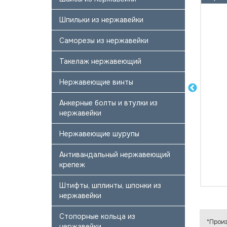
Шпильки из нержавейки
Саморезы из нержавейки
Такелаж нержавеющий
Нержавеющие винты
Анкерные болты и втулки из
нержавейки
Нержавеющие шурупы
Антивандальный нержавеющий
крепеж
Штифты, шплинты, шпонки из
нержавейки
Стопорные кольца из
*Произ
нержавейки