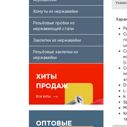
Указан
Хомуты из нержавейки
Харак
Резьбовые пробки из
Р
нержавеющей стали
С
г
Заклепки из нержавейки
ш
С
Резьбовые заклепки из
к
нержавейки
(
С
п
ХИТЫ
а
ПРОДАЖ
D
L
k
Все хиты
S
М
К
т
ОПТОВЫЕ