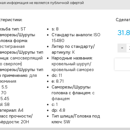
ная информация не является публичной офертой
теристики:
Cделат
езьба тип:
ST
s:
8
31.
аморезы/Шурупы
Стандарты аналоги:
ISO
оловка форма:
15480
естигранная
Литер по стандарту/
-
аморезы/Шурупы тип
артикулу:
K
онца:
самосверлящий
Народные названия:
со сверлом)
кровельный шуруп/
аморезы/Шурупы тип
кровельный саморез
о применению:
для
dc:
11
люминия
e:
8.71
:
5.5
Саморезы/Шурупы
:
70
головка с фланцем:
с
:
5.45
фланцем
pl:
S8
c:
1
атериал:
A4
dp:
4.8
ласс прочности/
Тип шлица/Головка под
вёрдости:
20H
ключ:
SW