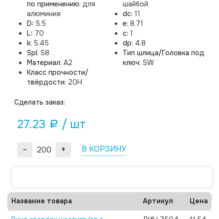
по применению:
для
шайбой
алюминия
dc:
11
D:
5.5
e:
8.71
L:
70
c:
1
k:
5.45
dp:
4.8
Spl:
S8
Тип шлица/Головка под
Материал:
A2
ключ:
SW
Класс прочности/
твёрдости:
20H
Cделать заказ:
27.23
/ шт
a
-
+
В КОРЗИНУ
Название товара
Артикул
Цена