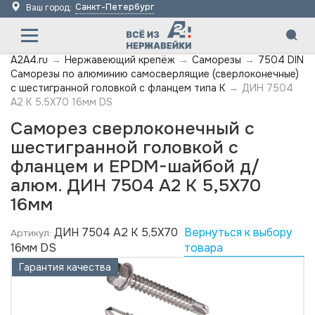
Санкт-Петербург
Ваш город:
A2A4.ru
→
Нержавеющий крепёж
→
Саморезы
→
7504 DIN
Саморезы по алюминию самосверлящие (сверлоконечные)
с шестигранной головкой с фланцем типа K
→
ДИН 7504
А2 K 5,5X70 16мм DS
Саморез сверлоконечный с
шестигранной головкой с
фланцем и EPDM-шайбой д/
алюм. ДИН 7504 А2 K 5,5X70
16мм
ДИН 7504 А2 K 5,5X70
Вернуться к выбору
Артикул:
16мм DS
товара
Гарантия качества