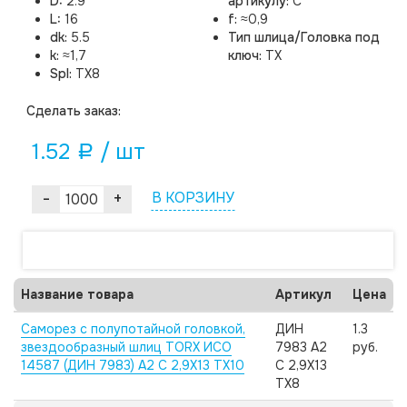
D:
2.9
артикулу:
C
L:
16
f:
≈0,9
dk:
5.5
Тип шлица/Головка под
k:
≈1,7
ключ:
TX
Spl:
TX8
Cделать заказ:
1.52
/ шт
a
-
+
В КОРЗИНУ
Название товара
Артикул
Цена
Саморез с полупотайной головкой,
ДИН
1.3
звездообразный шлиц TORX ИСО
7983 А2
руб.
14587 (ДИН 7983) А2 C 2,9X13 TX10
C 2,9X13
TX8