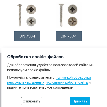
DIN 7504
DIN 7504
Обработка cookie-файлов
Для обеспечения удобства пользователей сайта мы
используем cookie-файлы.
Пожалуйста, ознакомьтесь с
политикой обработки
персональных данных
,
условиями работы сайта
и
© 2017 A2A4
примите пользовательское соглашение.
Крепеж из нержавеющей стали А2 А4.
Все права защищены.
Разработка сайта -
Неткам
Отклонить
Принять