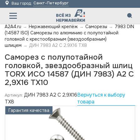
Санкт-Петербург
Ваш город:
A2A4.ru
→
Нержавеющий крепёж
→
Саморезы
→
7983 DIN
(14587 ISO) Саморезы по алюминию с полупотайной
головкой с крестообразным (звездообразным)
шлицем
→
ДИН 7983 А2 C 2,9X16 TX8
Саморез с полупотайной
головкой, звездообразный шлиц
TORX ИСО 14587 (ДИН 7983) А2 C
2,9X16 TX10
ДИН 7983 А2 C 2,9X16
Вернуться к выбору
Артикул:
TX8
товара
Гарантия качества