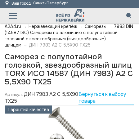
Санкт-Петербург
Ваш город:
A2A4.ru
→
Нержавеющий крепёж
→
Саморезы
→
7983 DIN
(14587 ISO) Саморезы по алюминию с полупотайной
головкой с крестообразным (звездообразным)
шлицем
→
ДИН 7983 А2 C 5,5X90 TX25
Саморез с полупотайной
головкой, звездообразный шлиц
TORX ИСО 14587 (ДИН 7983) А2 C
5,5X90 TX25
ДИН 7983 А2 C 5,5X90
Вернуться к выбору
Артикул:
TX25
товара
Гарантия качества