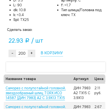
D:
5.5
артикулу:
C
L:
90
f:
≈1,7
dk:
10.8
Тип шлица/Головка под
k:
≈3,4
ключ:
TX
Spl:
TX25
Cделать заказ:
22.93
/ шт
a
-
+
В КОРЗИНУ
Название товара
Артикул
Цена
Саморез с полупотайной головкой,
ДИН 7983
2.11
звездообразный шлиц TORX ИСО
А2 TX15 C
руб.
14587 (ДИН 7983) А2 C 3,9X13 TX15
3,9X13
Саморез с полупотайной головкой,
ДИН 7983
2.67