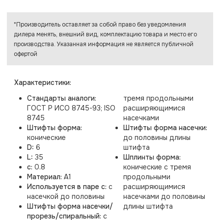
*Производитель оставляет за собой право без уведомления
дилера менять, внешний вид, комплектацию товара и место его
производства. Указанная информация не является публичной
офертой
Характеристики:
Стандарты аналоги:
тремя продольными
ГОСТ Р ИСО 8745-93; ISO
расширяющимися
8745
насечками
Штифты форма:
Штифты форма насечки:
конические
до половины длины
D:
6
штифта
L:
35
Шплинты форма:
c:
0.8
конические с тремя
Материал:
A1
продольными
Используется в паре с:
с
расширяющимися
насечкой до половины
насечками до половины
Штифты форма насечки/
длины штифта
прорезь/спиральный:
с