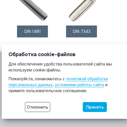
DIN 1481
DIN 7343
Обработка cookie-файлов
Для обеспечения удобства пользователей сайта мы
используем cookie-файлы.
Пожалуйста, ознакомьтесь с
политикой обработки
персональных данных
,
условиями работы сайта
и
© 2017 A2A4
примите пользовательское соглашение.
Крепеж из нержавеющей стали А2 А4.
Все права защищены.
Отклонить
Принять
Разработка сайта -
Неткам