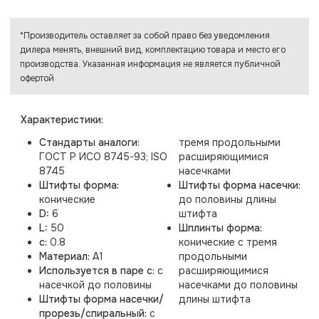
*Производитель оставляет за собой право без уведомления
дилера менять, внешний вид, комплектацию товара и место его
производства. Указанная информация не является публичной
офертой
Характеристики:
Стандарты аналоги:
тремя продольными
ГОСТ Р ИСО 8745-93; ISO
расширяющимися
8745
насечками
Штифты форма:
Штифты форма насечки:
конические
до половины длины
D:
6
штифта
L:
50
Шплинты форма:
c:
0.8
конические с тремя
Материал:
A1
продольными
Используется в паре с:
с
расширяющимися
насечкой до половины
насечками до половины
Штифты форма насечки/
длины штифта
прорезь/спиральный:
с