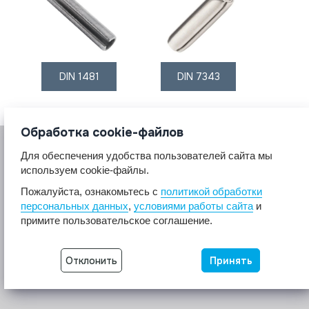
DIN 1481
DIN 7343
Обработка cookie-файлов
Для обеспечения удобства пользователей сайта мы
используем cookie-файлы.
Пожалуйста, ознакомьтесь с
политикой обработки
персональных данных
,
условиями работы сайта
и
© 2017 A2A4
примите пользовательское соглашение.
Крепеж из нержавеющей стали А2 А4.
Все права защищены.
Отклонить
Принять
Разработка сайта -
Неткам