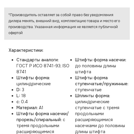
*Производитель оставляет за собой право без уведомления
дилера менять, внешний вид, комплектацию товара и место его
производства. Указанная информация не является публичной
офертой
Характеристики:
Стандарты аналоги:
Штифты форма насечки:
ГОСТ Р ИСО 8741-93; ISO
до половины длины
8741
штифта
Штифты форма:
Штифты форма
цилиндрические
ступенчатые/пружинные:
D:
3
ступенчатые
L:
18
Шплинты форма:
c:
0.4
цилиндрические
Материал:
A1
ступенчатые с тремя
Штифты форма насечки/
продольными
прорезь/спиральный:
с
расширяющимися
тремя продольными
насечками до половины
расширяющимися
длины штифта