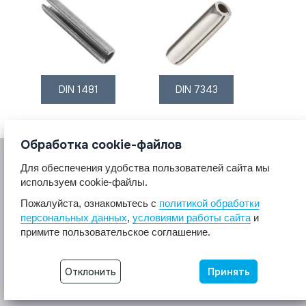
DIN 1481
DIN 7343
Обработка cookie-файлов
Для обеспечения удобства пользователей сайта мы
используем cookie-файлы.
Пожалуйста, ознакомьтесь с
политикой обработки
персональных данных
,
условиями работы сайта
и
© 2017 A2A4
примите пользовательское соглашение.
Крепеж из нержавеющей стали А2 А4.
Все права защищены.
Отклонить
Принять
Разработка сайта -
Неткам