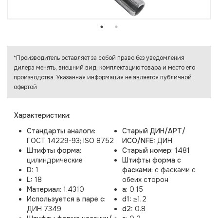
*Производитель оставляет за собой право без уведомления
дилера менять, внешний вид, комплектацию товара и место его
производства. Указанная информация не является публичной
офертой
Характеристики:
Стандарты аналоги:
Старый ДИН/АРТ/
ГОСТ 14229-93; ISO 8752
ИСО/NFE:
ДИН
Штифты форма:
Старый номер:
1481
цилиндрические
Штифты форма с
D:
1
фасками:
с фасками с
L:
18
обеих сторон
Материал:
1.4310
a:
0.15
Используется в паре с:
d1:
≥1,2
ДИН 7349
d2:
0.8