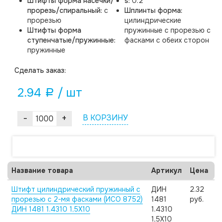
Штифты форма насечки/
s:
0.2
прорезь/спиральный:
с
Шплинты форма:
прорезью
цилиндрические
Штифты форма
пружинные с прорезью с
ступенчатые/пружинные:
фасками с обеих сторон
пружинные
Cделать заказ:
2.94
/ шт
a
-
+
В КОРЗИНУ
Название товара
Артикул
Цена
Штифт цилиндрический пружинный с
ДИН
2.32
прорезью с 2-мя фасками (ИСО 8752)
1481
руб.
ДИН 1481 1.4310 1,5X10
1.4310
1,5X10