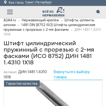
Санкт-Петербург
Ваш город:
A2A4.ru
→
Нержавеющий крепёж
→
Штифты, шплинты,
шпонки
→
1481 DIN (8752 ISO) Штифты цилиндрические
пружинные с прорезью с 2-мя фасками
→
ДИН 1481 1.4310
1X18
Штифт цилиндрический
пружинный с прорезью с 2-мя
фасками (ИСО 8752) ДИН 1481
1.4310 1X18
ДИН 1481 1.4310
Вернуться к выбору
Артикул:
1X18
товара
Гарантия качества