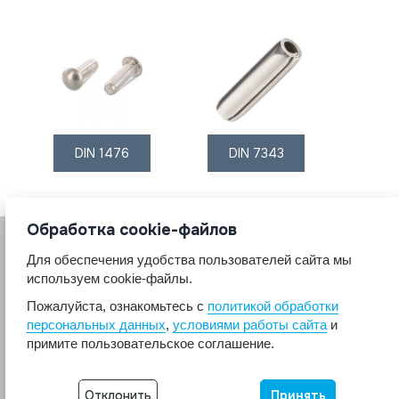
DIN 1476
DIN 7343
Обработка cookie-файлов
Для обеспечения удобства пользователей сайта мы
используем cookie-файлы.
Пожалуйста, ознакомьтесь с
политикой обработки
персональных данных
,
условиями работы сайта
и
© 2017 A2A4
примите пользовательское соглашение.
Крепеж из нержавеющей стали А2 А4.
Все права защищены.
Разработка сайта -
Неткам
Отклонить
Принять