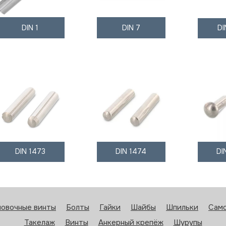
DIN 1
DIN 7
DI
DIN 1473
DIN 1474
DI
новочные винты
Болты
Гайки
Шайбы
Шпильки
Сам
Такелаж
Винты
Анкерный крепёж
Шурупы