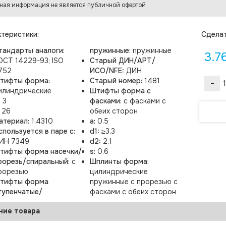
ная информация не является публичной офертой
теристики:
Cделат
тандарты аналоги:
пружинные:
пружинные
3.7
ОСТ 14229-93; ISO
Старый ДИН/АРТ/
752
ИСО/NFE:
ДИН
тифты форма:
Старый номер:
1481
-
илиндрические
Штифты форма с
:
3
фасками:
с фасками с
:
26
обеих сторон
атериал:
1.4310
a:
0.5
спользуется в паре с:
d1:
≥3,3
ИН 7349
d2:
2.1
тифты форма насечки/
s:
0.6
рорезь/спиральный:
с
Шплинты форма:
рорезью
цилиндрические
тифты форма
пружинные с прорезью с
тупенчатые/
фасками с обеих сторон
ние товара