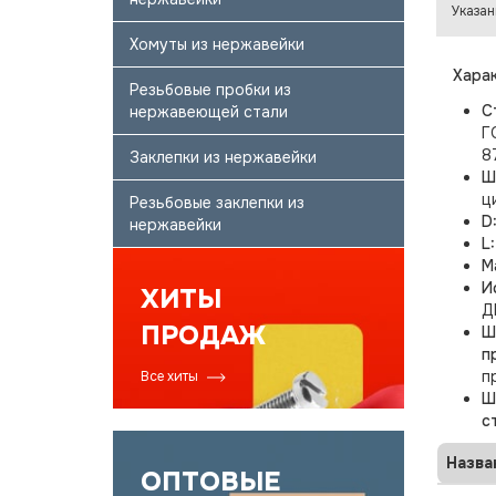
Указан
Хомуты из нержавейки
Харак
Резьбовые пробки из
С
нержавеющей стали
Г
8
Заклепки из нержавейки
Ш
ц
Резьбовые заклепки из
D
нержавейки
L
М
И
ХИТЫ
Д
ПРОДАЖ
Ш
п
п
Все хиты
Ш
с
Назва
ОПТОВЫЕ