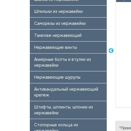
Шпильки из нержавейки
Саморезы из нержавейки
Такелаж нержавеющий
Нержавеющие винты
Анкерные болты и втулки из
нержавейки
Нержавеющие шурупы
Антивандальный нержавеющий
крепеж
Штифты, шплинты, шпонки из
нержавейки
Стопорные кольца из
*Произ
нержавейки