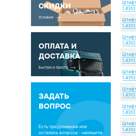
Штифт
СКИДКИ
1.4310
Условия
Штифт
1.4310
Штифт
1.4310
ОПЛАТА И
ДОСТАВКА
Штифт
1.4310
Быстро и просто
Штифт
1.4310
Штифт
ЗАДАТЬ
1.4310
ВОПРОС
Штифт
1.4310
Штифт
Есть предложения или
1.4310
остались вопросы - напишите