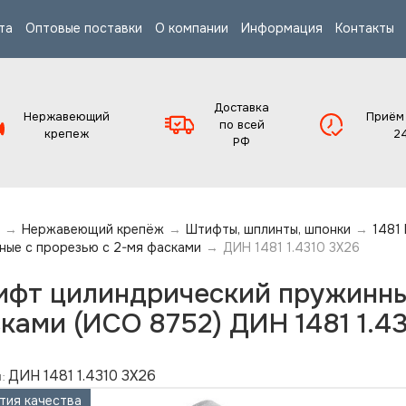
та
Оптовые поставки
О компании
Информация
Контакты
Доставка
Нержавеющий
Приём
по всей
крепеж
2
РФ
→
Нержавеющий крепёж
→
Штифты, шплинты, шпонки
→
1481
ные с прорезью с 2-мя фасками
→
ДИН 1481 1.4310 3X26
фт цилиндрический пружинный
ками (ИСО 8752) ДИН 1481 1.4
ДИН 1481 1.4310 3X26
:
тия качества