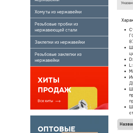
Указан
Хомуты из нержавейки
Харак
Резьбовые пробки из
С
нержавеющей стали
Г
8
Заклепки из нержавейки
Ш
ц
Резьбовые заклепки из
D
нержавейки
L
М
И
ХИТЫ
Д
ПРОДАЖ
Ш
п
п
Все хиты
Ш
с
Назва
ОПТОВЫЕ