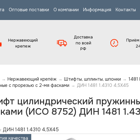
та
Оптовые поставки
О компании
Информация
Контакты
Доставка
Нержавеющий
Приём
по всей
крепеж
2
РФ
→
Нержавеющий крепёж
→
Штифты, шплинты, шпонки
→
1481
ные с прорезью с 2-мя фасками
→
ДИН 1481 1.4310 4,5X45
фт цилиндрический пружинный
ками (ИСО 8752) ДИН 1481 1.4
ДИН 1481 1.4310 4,5X45
:
тия качества