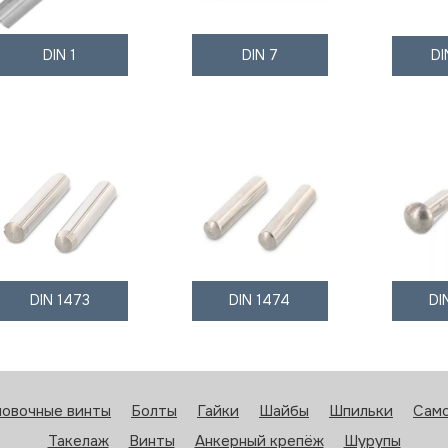
DIN 1
DIN 7
DI
DIN 1473
DIN 1474
DI
новочные винты
Болты
Гайки
Шайбы
Шпильки
Сам
Такелаж
Винты
Анкерный крепёж
Шурупы