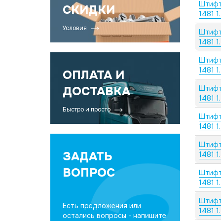
Штифт
СКИДКИ
1481 1
Условия
Штифт
1481 1
Штифт
1481 1
ОПЛАТА И
ДОСТАВКА
Штифт
1481 1
Быстро и просто
Штифт
1481 1
Штифт
ЗАДАТЬ
1481 1
ВОПРОС
Штифт
1481 1
Штифт
Есть предложения или
1481 1
остались вопросы - напишите