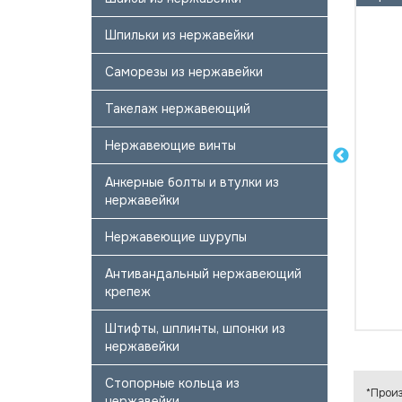
Шпильки из нержавейки
Саморезы из нержавейки
Такелаж нержавеющий
Нержавеющие винты
Анкерные болты и втулки из
нержавейки
Нержавеющие шурупы
Антивандальный нержавеющий
крепеж
Штифты, шплинты, шпонки из
нержавейки
Стопорные кольца из
*Произ
нержавейки