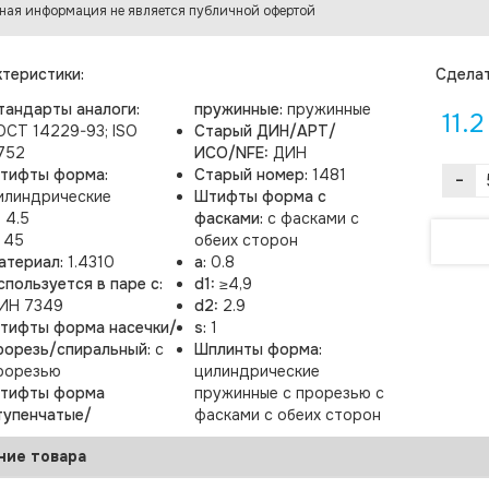
ная информация не является публичной офертой
теристики:
Cделат
тандарты аналоги:
пружинные:
пружинные
11.2
ОСТ 14229-93; ISO
Старый ДИН/АРТ/
752
ИСО/NFE:
ДИН
тифты форма:
Старый номер:
1481
-
илиндрические
Штифты форма с
:
4.5
фасками:
с фасками с
:
45
обеих сторон
атериал:
1.4310
a:
0.8
спользуется в паре с:
d1:
≥4,9
ИН 7349
d2:
2.9
тифты форма насечки/
s:
1
рорезь/спиральный:
с
Шплинты форма:
рорезью
цилиндрические
тифты форма
пружинные с прорезью с
тупенчатые/
фасками с обеих сторон
ние товара