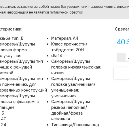
водитель оставляет за собой право без уведомления дилера менять, внешни
ная информация не является публичной офертой
теристики:
Cделат
езьба тип:
Д
Материал:
A4
40.
аморезы/Шурупы
Класс прочности/
оловка форма:
твёрдости:
20H
олукруглая
dk:
14
-
аморезы/Шурупы тип
Саморезы/Шурупы
онца:
с режущей
головка низкая/высокая:
ромкой
низкая
аморезы/Шурупы тип
Саморезы/Шурупы
о применению:
для
головка увеличенная/
еревянных конструкций
уменьшенная:
аморезы/Шурупы
увеличенная
оловка с фланцем:
с
Саморезы/Шурупы
ланцем
резьба неполная/
:
5
двойная/фреза:
:
40
неполная
:
24
Тип шлица/Головка под