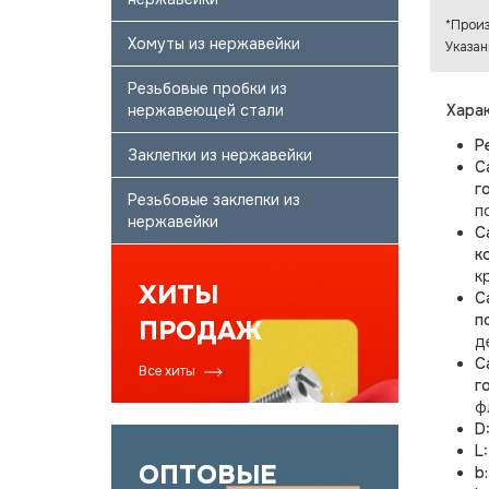
*Произ
Хомуты из нержавейки
Указан
Резьбовые пробки из
нержавеющей стали
Харак
Р
Заклепки из нержавейки
С
г
Резьбовые заклепки из
п
нержавейки
С
к
к
ХИТЫ
С
п
ПРОДАЖ
д
С
Все хиты
г
ф
D
L
ОПТОВЫЕ
b