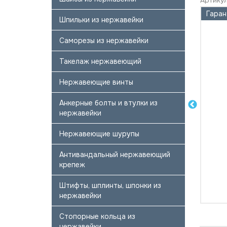
Артикул
Гаран
Шпильки из нержавейки
Саморезы из нержавейки
Такелаж нержавеющий
Нержавеющие винты
Анкерные болты и втулки из
нержавейки
Нержавеющие шурупы
Антивандальный нержавеющий
крепеж
Штифты, шплинты, шпонки из
нержавейки
Стопорные кольца из
нержавейки