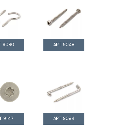
T 9080
ART 9048
T 9147
ART 9084