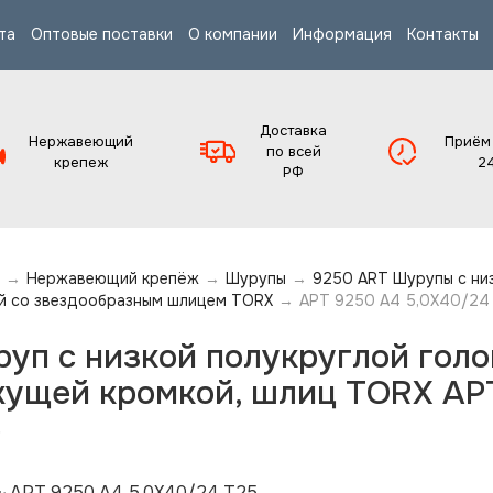
та
Оптовые поставки
О компании
Информация
Контакты
Доставка
Нержавеющий
Приём
по всей
крепеж
2
РФ
→
Нержавеющий крепёж
→
Шурупы
→
9250 ART Шурупы с низ
й со звездообразным шлицем TORX
→
АРТ 9250 А4 5,0X40/24
уп с низкой полукруглой голо
ущей кромкой, шлиц TORX АР
5
АРТ 9250 А4 5,0X40/24 T25