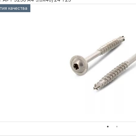
:
тия качества