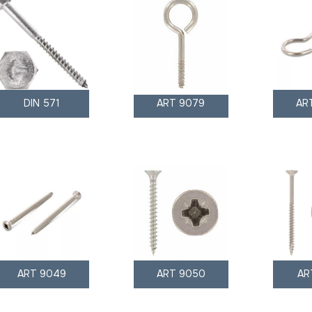
DIN 571
ART 9079
AR
ART 9049
ART 9050
AR