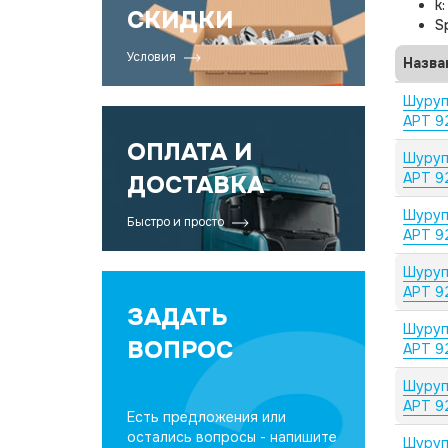
k
СКИДКИ
S
Условия
Назва
Шуруп
АРТ 9
ОПЛАТА И
Шуруп
АРТ 9
ДОСТАВКА
Шуруп
Быстро и просто
АРТ 9
Шуруп
АРТ 9
ЗАДАТЬ
Шуруп
ВОПРОС
АРТ 9
Шуруп
АРТ 9
Есть предложения или
остались вопросы - напишите
Шуруп