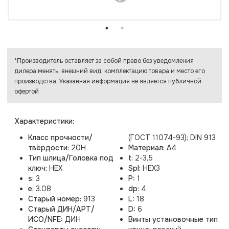
*Производитель оставляет за собой право без уведомления
дилера менять, внешний вид, комплектацию товара и место его
производства. Указанная информация не является публичной
офертой
Характеристики:
Класс прочности/
(ГОСТ 11074-93); DIN 913
твёрдости:
20H
Материал:
A4
Тип шлица/Головка под
t:
2-3,5
ключ:
HEX
Spl:
HEX3
s:
3
P:
1
e:
3.08
dp:
4
Старый номер:
913
L:
18
Старый ДИН/АРТ/
D:
6
ИСО/NFE:
ДИН
Винты установочные тип