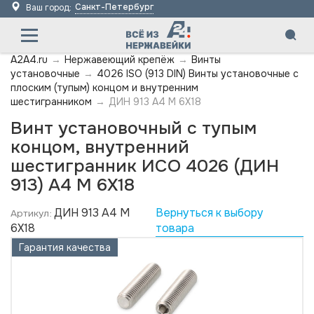
Санкт-Петербург
Ваш город:
A2A4.ru
→
Нержавеющий крепёж
→
Винты
установочные
→
4026 ISO (913 DIN) Винты установочные с
плоским (тупым) концом и внутренним
шестигранником
→
ДИН 913 А4 M 6X18
Винт установочный с тупым
концом, внутренний
шестигранник ИСО 4026 (ДИН
913) А4 M 6X18
ДИН 913 А4 M
Вернуться к выбору
Артикул:
6X18
товара
Гарантия качества