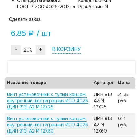
Стандарты аналоги:
конца:
плоский
ГОСТ Р ИСО 4026-2013;
Резьба тип:
M
Cделать заказ:
6.85
/ шт
a
-
+
В КОРЗИНУ
Название товара
Артикул
Цена
Винт установочный с тупым концом,
ДИН 913
21.33
внутренний шестигранник ИСО 4026
А2 M
руб.
(ДИН 913) А2 M 12X25
12X25
Винт установочный с тупым концом,
ДИН 913
61.1
внутренний шестигранник ИСО 4026
А2 M
руб.
(ДИН 913) А2 M 12X60
12X60