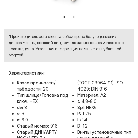
*Производитель оставляет за собой право без уведомления
дилера менять, внешний вид, комплектацию товара и место его
производства. Указанная информация не является публичной
офертой
Характеристики:
Класс прочности/
(ГОСТ 28964-91); ISO
твёрдости:
20H
4029; DIN 916
Тип шлица/Головка под
Материал:
A2
ключ:
HEX
t:
4,8-8,0
dv:
8
Spl:
HEX6
s:
6
P:
1.75
e:
6.9
L:
14
Старый номер:
916
D:
12
Старый ДИН/АРТ/
Винты установочные тип