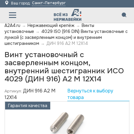
Санкт-Петербург
Ваш город:
A2A4.ru
→
Нержавеющий крепёж
→
Винты
установочные
→
4029 ISO (916 DIN) Винты установочные с
лункой (с засверленным концом) и внутренним
шестигранником
→
ДИН 916 А2 M 12X14
Винт установочный с
засверленным концом,
внутренний шестигранник ИСО
4029 (ДИН 916) А2 M 12X14
ДИН 916 А2 M
Вернуться к выбору
Артикул:
12X14
товара
Гарантия качества