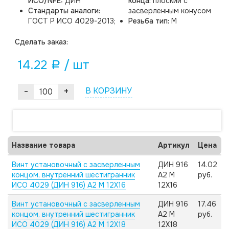
ИСО/NFE:
ДИН
конца:
плоский с
Стандарты аналоги:
засверленным конусом
ГОСТ Р ИСО 4029-2013;
Резьба тип:
M
Cделать заказ:
14.22
/ шт
a
-
+
В КОРЗИНУ
Название товара
Артикул
Цена
Винт установочный с засверленным
ДИН 916
14.02
концом, внутренний шестигранник
А2 M
руб.
ИСО 4029 (ДИН 916) А2 M 12X16
12X16
Винт установочный с засверленным
ДИН 916
17.46
концом, внутренний шестигранник
А2 M
руб.
ИСО 4029 (ДИН 916) А2 M 12X18
12X18