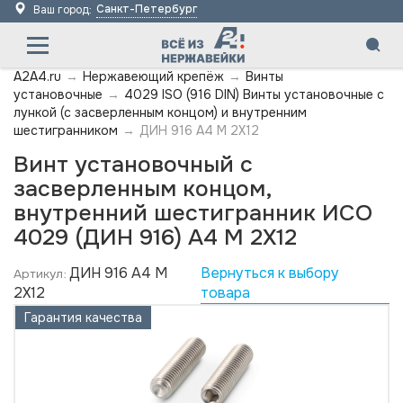
Санкт-Петербург
Ваш город:
A2A4.ru
→
Нержавеющий крепёж
→
Винты
установочные
→
4029 ISO (916 DIN) Винты установочные с
лункой (с засверленным концом) и внутренним
шестигранником
→
ДИН 916 А4 M 2X12
Винт установочный с
засверленным концом,
внутренний шестигранник ИСО
4029 (ДИН 916) А4 M 2X12
ДИН 916 А4 M
Вернуться к выбору
Артикул:
2X12
товара
Гарантия качества