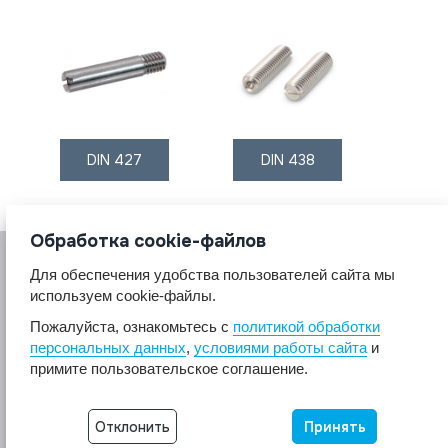
DIN 427
DIN 438
Обработка cookie-файлов
Для обеспечения удобства пользователей сайта мы
используем cookie-файлы.
Пожалуйста, ознакомьтесь с
политикой обработки
персональных данных
,
условиями работы сайта
и
© 2017 A2A4
примите пользовательское соглашение.
Крепеж из нержавеющей стали А2 А4.
Все права защищены.
Отклонить
Принять
Разработка сайта -
Неткам