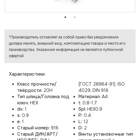
*Производитель оставляет за собой право без уведомления
дилера менять, внешний вид, комплектацию товара и место его
производства. Указанная информация не является публичной
офертой
Характеристики:
Класс прочности/
(ГОСТ 28964-91); ISO
твёрдости:
20H
4029; DIN 916
Тип шлица/Головка под
Материал:
A4
ключ:
HEX
t:
0,8-1,7
dv:
1
Spl:
HEX0,9
s:
0.9
P:
0.4
e:
1
L:
12
Старый номер:
916
D:
2
Старый ДИН/АРТ/
Винты установочные тип