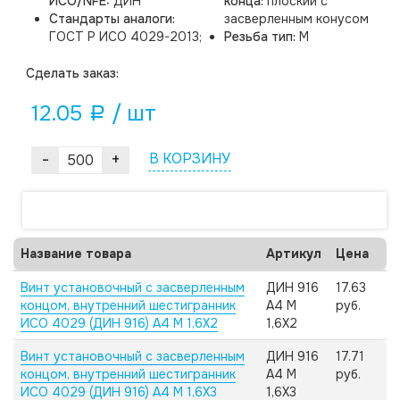
ИСО/NFE:
ДИН
конца:
плоский с
Стандарты аналоги:
засверленным конусом
ГОСТ Р ИСО 4029-2013;
Резьба тип:
M
Cделать заказ:
12.05
/ шт
a
-
+
В КОРЗИНУ
Название товара
Артикул
Цена
Винт установочный с засверленным
ДИН 916
17.63
концом, внутренний шестигранник
А4 M
руб.
ИСО 4029 (ДИН 916) А4 M 1,6X2
1,6X2
Винт установочный с засверленным
ДИН 916
17.71
концом, внутренний шестигранник
А4 M
руб.
ИСО 4029 (ДИН 916) А4 M 1,6X3
1,6X3