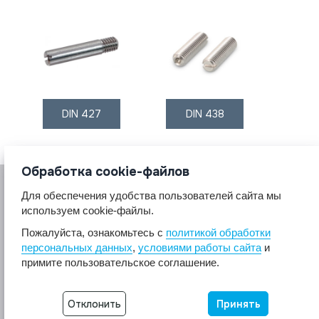
DIN 427
DIN 438
Обработка cookie-файлов
Для обеспечения удобства пользователей сайта мы
используем cookie-файлы.
Пожалуйста, ознакомьтесь с
политикой обработки
персональных данных
,
условиями работы сайта
и
© 2017 A2A4
примите пользовательское соглашение.
Крепеж из нержавеющей стали А2 А4.
Все права защищены.
Отклонить
Принять
Разработка сайта -
Неткам