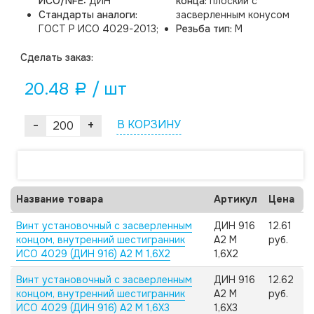
ИСО/NFE:
ДИН
конца:
плоский с
Стандарты аналоги:
засверленным конусом
ГОСТ Р ИСО 4029-2013;
Резьба тип:
M
Cделать заказ:
20.48
/ шт
a
-
+
В КОРЗИНУ
Название товара
Артикул
Цена
Винт установочный с засверленным
ДИН 916
12.61
концом, внутренний шестигранник
А2 M
руб.
ИСО 4029 (ДИН 916) А2 M 1,6X2
1,6X2
Винт установочный с засверленным
ДИН 916
12.62
концом, внутренний шестигранник
А2 M
руб.
ИСО 4029 (ДИН 916) А2 M 1,6X3
1,6X3