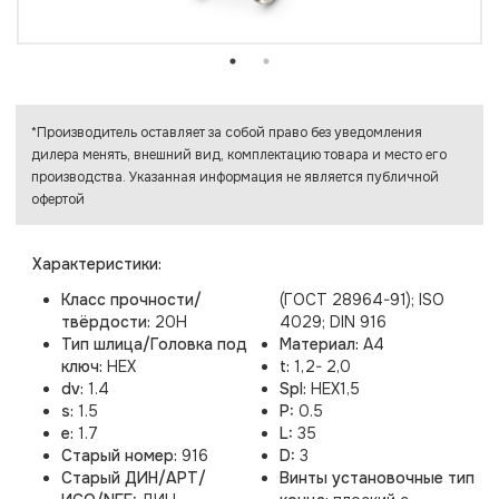
*Производитель оставляет за собой право без уведомления
дилера менять, внешний вид, комплектацию товара и место его
производства. Указанная информация не является публичной
офертой
Характеристики:
Класс прочности/
(ГОСТ 28964-91); ISO
твёрдости:
20H
4029; DIN 916
Тип шлица/Головка под
Материал:
A4
ключ:
HEX
t:
1,2- 2,0
dv:
1.4
Spl:
HEX1,5
s:
1.5
P:
0.5
e:
1.7
L:
35
Старый номер:
916
D:
3
Старый ДИН/АРТ/
Винты установочные тип