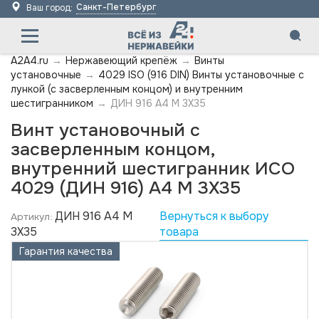
Санкт-Петербург
Ваш город:
A2A4.ru
→
Нержавеющий крепёж
→
Винты
установочные
→
4029 ISO (916 DIN) Винты установочные с
лункой (с засверленным концом) и внутренним
шестигранником
→
ДИН 916 А4 M 3X35
Винт установочный с
засверленным концом,
внутренний шестигранник ИСО
4029 (ДИН 916) А4 M 3X35
ДИН 916 А4 M
Вернуться к выбору
Артикул:
3X35
товара
Гарантия качества