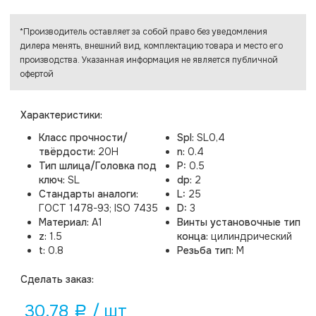
*Производитель оставляет за собой право без уведомления
дилера менять, внешний вид, комплектацию товара и место его
производства. Указанная информация не является публичной
офертой
Характеристики:
Класс прочности/
Spl:
SL0,4
твёрдости:
20H
n:
0.4
Тип шлица/Головка под
P:
0.5
ключ:
SL
dp:
2
Стандарты аналоги:
L:
25
ГОСТ 1478-93; ISO 7435
D:
3
Материал:
A1
Винты установочные тип
z:
1.5
конца:
цилиндрический
t:
0.8
Резьба тип:
M
Cделать заказ:
30.78
/ шт
a