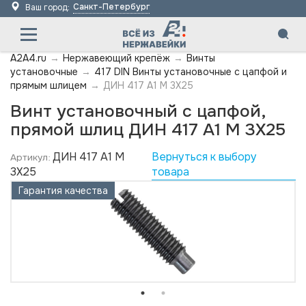
Санкт-Петербург
Ваш город:
A2A4.ru
→
Нержавеющий крепёж
→
Винты
установочные
→
417 DIN Винты установочные с цапфой и
прямым шлицем
→
ДИН 417 А1 M 3X25
Винт установочный с цапфой,
прямой шлиц ДИН 417 А1 M 3X25
ДИН 417 А1 M
Вернуться к выбору
Артикул:
3X25
товара
Гарантия качества