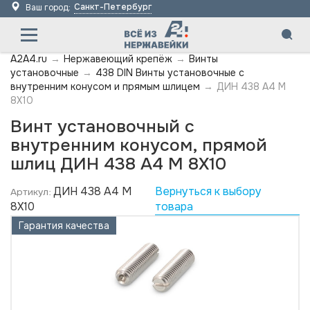
Санкт-Петербург
Ваш город:
A2A4.ru
→
Нержавеющий крепёж
→
Винты
установочные
→
438 DIN Винты установочные с
внутренним конусом и прямым шлицем
→
ДИН 438 А4 M
8X10
Винт установочный с
внутренним конусом, прямой
шлиц ДИН 438 А4 M 8X10
ДИН 438 А4 M
Вернуться к выбору
Артикул:
8X10
товара
Гарантия качества