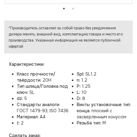
*Производитель оставляет за собой право без уведомления
дилера менять, внешний вид, комплектацию товара и место его
производства. Указанная информация не является публичной
офертой
Характеристики:
Класс прочности/
Spl:
SL1,2
твёрдости:
20H
n:
1.2
Тип шлица/Головка под
P:
1.25
ключ:
SL
L:
10
dz:
5
D:
8
Стандарты аналоги:
Винты установочные тип
ГОСТ 1479-93; ISO 7436
конца:
плоский с
Материал:
A4
засверленным конусом
t:
2
Резьба тип:
M
Cделать заказ: