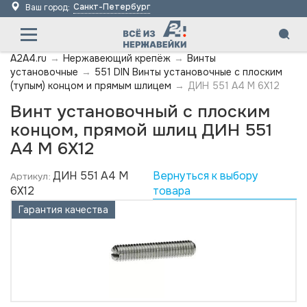
Санкт-Петербург
Ваш город:
A2A4.ru
→
Нержавеющий крепёж
→
Винты
установочные
→
551 DIN Винты установочные с плоским
(тупым) концом и прямым шлицем
→
ДИН 551 А4 M 6X12
Винт установочный с плоским
концом, прямой шлиц ДИН 551
А4 M 6X12
ДИН 551 А4 M
Вернуться к выбору
Артикул:
6X12
товара
Гарантия качества