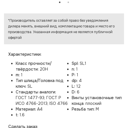
*Производитель оставляет за собой право без уведомления
дилера менять, внешний вид, комплектацию товара и место его
производства. Указанная информация не является публичной
офертой
Характеристики:
Класс прочности/
Spl:
SL1
твёрдости:
20H
n:
1
m:
1
P:
1
Тип шлица/Головка под
dp:
4
ключ:
SL
L:
12
Стандарты аналоги:
D:
6
ГОСТ 1477-93; ГОСТ Р
Винты установочные тип
ИСО 4766-2013; ISO 4766
конца:
плоский
Материал:
A4
Резьба тип:
M
t:
1.6
Cделать заказ: