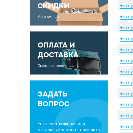
СКИДКИ
Винт 
Винт 
Условия
Винт 
Винт 
ОПЛАТА И
Винт 
ДОСТАВКА
Винт 
Быстро и просто
Винт 
Винт 
ЗАДАТЬ
Винт 
ВОПРОС
Винт 
Винт 
Есть предложения или
Винт 
остались вопросы - напишите