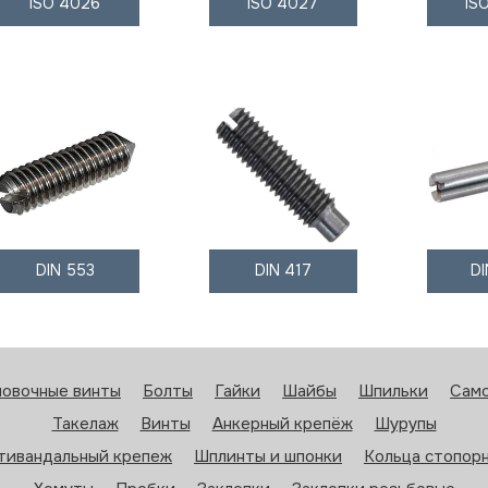
ISO 4026
ISO 4027
IS
DIN 553
DIN 417
D
новочные винты
Болты
Гайки
Шайбы
Шпильки
Сам
Такелаж
Винты
Анкерный крепёж
Шурупы
тивандальный крепеж
Шплинты и шпонки
Кольца стопор