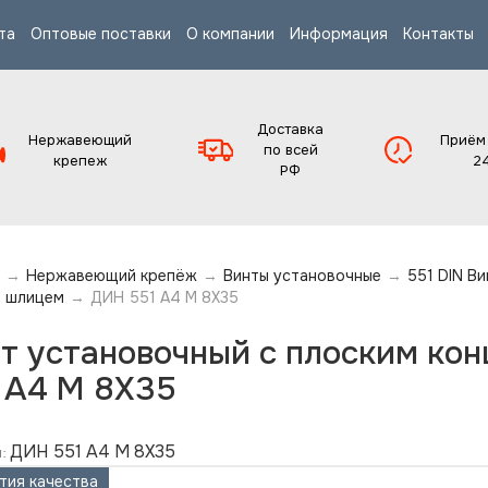
та
Оптовые поставки
О компании
Информация
Контакты
Доставка
Нержавеющий
Приём
по всей
крепеж
2
РФ
→
Нержавеющий крепёж
→
Винты установочные
→
551 DIN В
 шлицем
→
ДИН 551 А4 M 8X35
т установочный с плоским ко
 А4 M 8X35
ДИН 551 А4 M 8X35
:
тия качества