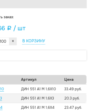
ь заказ:
66
/ шт
a
+
В КОРЗИНУ
Артикул
Цена
X10
ДИН 551 А1 M 1,6X10
33.49 руб.
3
ДИН 551 А1 M 1,6X3
20.3 руб.
X4
ДИН 551 А1 M 1,6X4
23.47 руб.