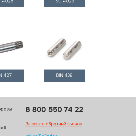
O 4028
ISO 4029
IN 427
DIN 438
8 800 550 74 22
орезы
Заказать обратный звонок
ные