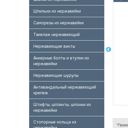
Шпильки из нержавейки
Саморезы из нержавейки
Такелаж нержавеющий
Нержавеющие винты
Анкерные болты и втулки из
нержавейки
Нержавеющие шурупы
Антивандальный нержавеющий
крепеж
Штифты, шплинты, шпонки из
нержавейки
Стопорные кольца из
*Произ
нержавейки