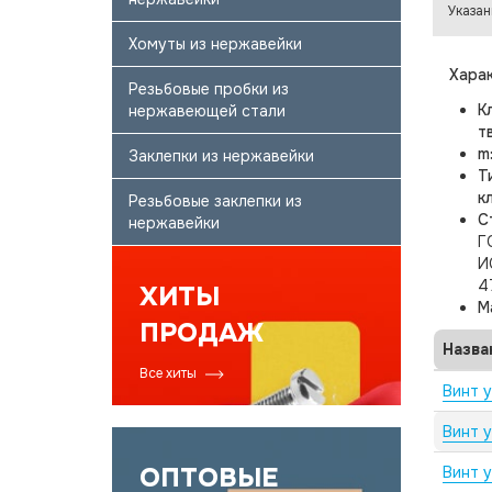
Указан
Хомуты из нержавейки
Харак
Резьбовые пробки из
К
нержавеющей стали
т
m
Заклепки из нержавейки
Т
к
Резьбовые заклепки из
С
нержавейки
Г
И
4
ХИТЫ
М
ПРОДАЖ
Назва
Все хиты
Винт 
Винт 
ОПТОВЫЕ
Винт 