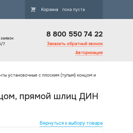
Корзина
пока пуста
8 800 550 74 22
 заявок
Заказать обратный звонок
4/7
Авторизация
инты установочные с плоским (тупым) концом и
нцом, прямой шлиц ДИН
Вернуться к выбору товара
Гарантия ка