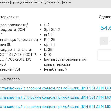
ная информация не является публичной офертой
теристики:
Cделат
ласс прочности/
t:
2
54.
вёрдости:
20H
Spl:
SL1,2
:
1
n:
1.2
ип шлица/Головка под
P:
1.25
-
люч:
SL
dp:
5.5
тандарты аналоги:
L:
35
ОСТ 1477-93; ГОСТ Р
D:
8
СО 4766-2013; ISO
Винты установочные тип
766
конца:
плоский
атериал:
A4
Резьба тип:
M
ние товара
установочный с плоским концом, прямой шлиц ДИН 551 А1 M 1,6
установочный с плоским концом, прямой шлиц ДИН 551 А1 M 1,6X
установочный с плоским концом, прямой шлиц ДИН 551 А1 M 1,6