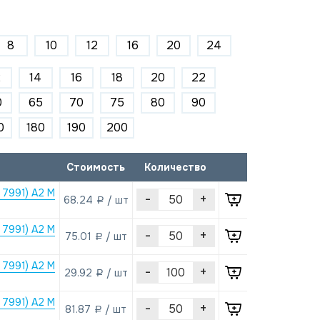
8
10
12
16
20
24
2
14
16
18
20
22
0
65
70
75
80
90
0
180
190
200
Стоимость
Количество
 7991) А2 M
-
+
68.24
/ шт
a
 7991) А2 M
-
+
75.01
/ шт
a
 7991) А2 M
-
+
29.92
/ шт
a
 7991) А2 M
-
+
81.87
/ шт
a