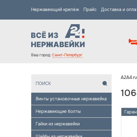
Нержавеющий крепёж
Прайс
Доставка и опла
Ваш город:
Санкт-Петербург
A2A4.ru
106
Винты установочные нержавейка
Нержавеющие болты
Гарантия качества
Гаран
Гайки из нержавейки
Шайбы из нержавейки