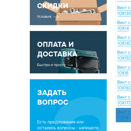
СКИДКИ
Винт с
10X13
Условия
Винт с
10X14
Винт с
ОПЛАТА И
10X14
ДОСТАВКА
Винт с
10X15
Быстро и просто
Винт с
10X16
Винт с
10X16
ЗАДАТЬ
Винт с
ВОПРОС
10X17
Винт с
10X18
Есть предложения или
остались вопросы - напишите