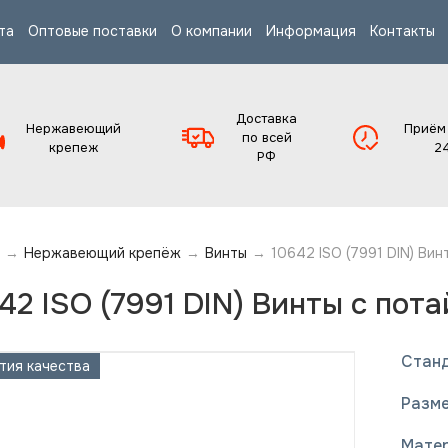
та
Оптовые поставки
О компании
Информация
Контакты
Доставка
Нержавеющий
Приём
по всей
крепеж
2
РФ
→
Нержавеющий крепёж
→
Винты
→
10642 ISO (7991 DIN) Вин
42 ISO (7991 DIN) Винты с пот
Стан
тия качества
Гарантия к
Разм
Мате