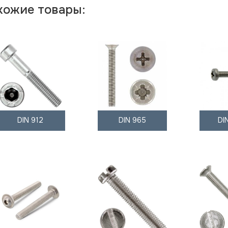
хожие товары:
DIN 912
DIN 965
DI