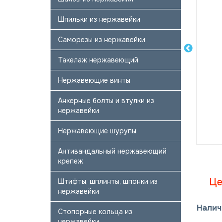
Шпильки из нержавейки
Саморезы из нержавейки
Такелаж нержавеющий
Нержавеющие винты
Анкерные болты и втулки из
нержавейки
Нержавеющие шурупы
Антивандальный нержавеющий
крепеж
Це
Штифты, шплинты, шпонки из
нержавейки
Налич
Стопорные кольца из
нержавейки