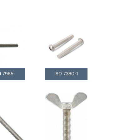
N 7985
ISO 7380-1