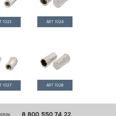
T 1023
ART 1024
T 1027
ART 1028
8 800 550 74 22
орезы