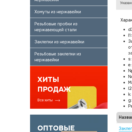
Указан
Хомуты из нержавейки
Харак
Резьбовые пробки из
d
нержавеющей стали
l1
З
Заклепки из нержавейки
о
з
Резьбовые заклепки из
s
нержавейки
e
N
Nс
ХИТЫ
М
ПРОДАЖ
l2
k
g
Все хиты
Р
Назва
ОПТОВЫЕ
Закле