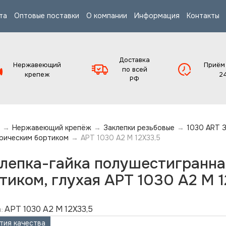
та
Оптовые поставки
О компании
Информация
Контакты
Доставка
Нержавеющий
Приём
по всей
крепеж
2
РФ
→
Нержавеющий крепёж
→
Заклепки резьбовые
→
1030 ART З
рическим бортиком
→
АРТ 1030 А2 M 12X33,5
лепка-гайка полушестигранна
тиком, глухая АРТ 1030 А2 M 
АРТ 1030 А2 M 12X33,5
:
тия качества