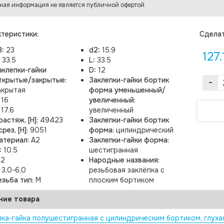
ная информация не является публичной офертой
теристики:
Cделат
3:
23
d2:
15.9
127.
:
33.5
L:
33.5
аклепки-гайки
D:
12
ткрытые/закрытые:
Заклепки-гайки бортик
-
акрытая
форма уменьшенный/
:
16
увеличенный:
:
17.6
увеличенный
растяж, [Н]:
49423
Заклепки-гайки бортик
рез, [Н]:
9051
форма:
цилиндрический
атериал:
A2
Заклепки-гайки форма:
:
10.5
шестигранная
:
2
Народные названия:
:
3,0-6,0
резьбовая заклёпка с
езьба тип:
M
плоским бортиком
ние товара
пка-гайка полушестигранная с цилиндрическим бортиком, глуха