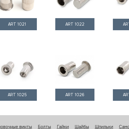
ART 1021
ART 1022
AR
ART 1025
ART 1026
AR
новочные винты
Болты
Гайки
Шайбы
Шпильки
Сам