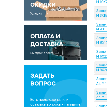
M 10X
СКИДКИ
Закле
Условия
M 3X15
Закле
M 4X16
ОПЛАТА И
Закле
ДОСТАВКА
M 5X1
Закле
Быстро и просто
M 6X2
Закле
M 8X2
ЗАДАТЬ
Закле
ВОПРОС
А4 M 
Закле
А4 M 1
Есть предложения или
остались вопросы - напишите
Закле