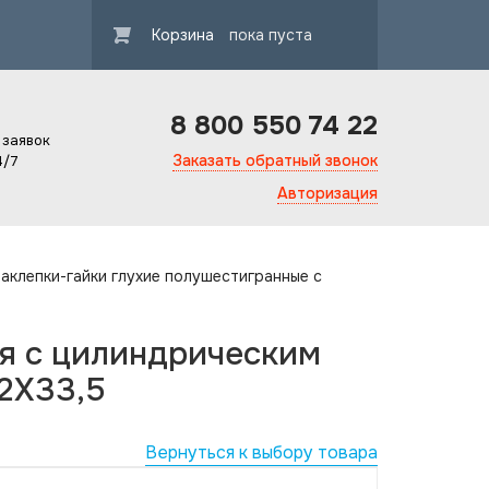
Корзина
пока пуста
8 800 550 74 22
 заявок
Заказать обратный звонок
4/7
Авторизация
аклепки-гайки глухие полушестигранные с
я с цилиндрическим
12X33,5
Вернуться к выбору товара
Гарантия ка