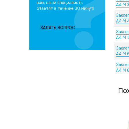
нам, наши специалисты
А4 M 3
ответят в течение 30 минут!
Закле
А4 M 4
ЗАДАТЬ ВОПРОС
Закле
А4 M 
Закле
А4 M 
Закле
А4 M 
По