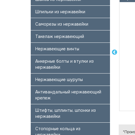
Шпильки из нержавейки
Саморезы из нержавейки
Такелаж нержавеющий
Нержавеющие винты
Анкерные болты и втулки из
нержавейки
Нержавеющие шурупы
Антивандальный нержавеющий
крепеж
Штифты, шплинты, шпонки из
нержавейки
Стопорные кольца из
*Произ
нержавейки