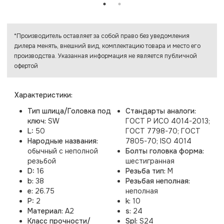
*Производитель оставляет за собой право без уведомления
дилера менять, внешний вид, комплектацию товара и место его
производства. Указанная информация не является публичной
офертой
Характеристики:
Тип шлица/Головка под
Стандарты аналоги:
ключ:
SW
ГОСТ Р ИСО 4014-2013;
L:
50
ГОСТ 7798-70; ГОСТ
Народные названия:
7805-70; ISO 4014
обычный с неполной
Болты головка форма:
резьбой
шестигранная
D:
16
Резьба тип:
M
b:
38
Резьбая неполная:
e:
26.75
неполная
P:
2
k:
10
Материал:
A2
s:
24
Класс прочности/
Spl:
S24