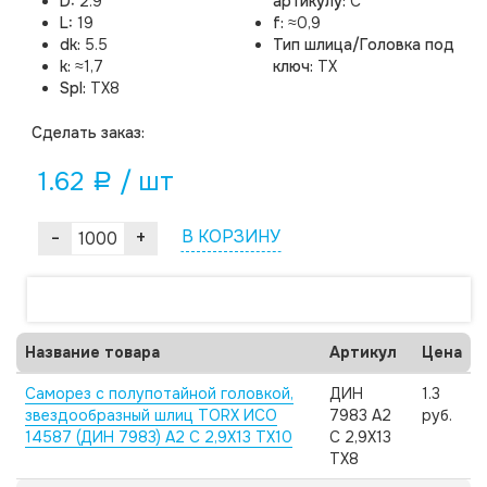
D:
2.9
артикулу:
C
L:
19
f:
≈0,9
dk:
5.5
Тип шлица/Головка под
k:
≈1,7
ключ:
TX
Spl:
TX8
Cделать заказ:
1.62
/ шт
a
-
+
В КОРЗИНУ
Название товара
Артикул
Цена
Саморез с полупотайной головкой,
ДИН
1.3
звездообразный шлиц TORX ИСО
7983 А2
руб.
14587 (ДИН 7983) А2 C 2,9X13 TX10
C 2,9X13
TX8