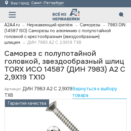
Санкт-Петербург
Ваш город:
A2A4.ru
→
Нержавеющий крепёж
→
Саморезы
→
7983 DIN
(14587 ISO) Саморезы по алюминию с полупотайной
головкой с крестообразным (звездообразным)
шлицем
→
ДИН 7983 А2 C 2,9X19 TX8
Саморез с полупотайной
головкой, звездообразный шлиц
TORX ИСО 14587 (ДИН 7983) А2 C
2,9X19 TX10
ДИН 7983 А2 C 2,9X19
Вернуться к выбору
Артикул:
TX8
товара
Гарантия качества