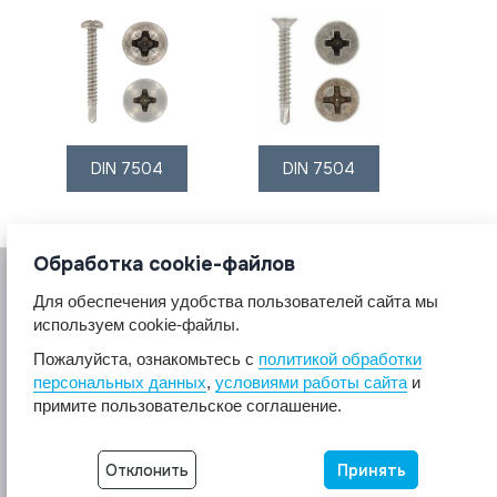
DIN 7504
DIN 7504
Обработка cookie-файлов
Для обеспечения удобства пользователей сайта мы
используем cookie-файлы.
Пожалуйста, ознакомьтесь с
политикой обработки
персональных данных
,
условиями работы сайта
и
© 2017 A2A4
примите пользовательское соглашение.
Крепеж из нержавеющей стали А2 А4.
Все права защищены.
Разработка сайта -
Неткам
Отклонить
Принять