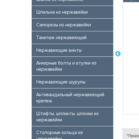
Шпильки из нержавейки
Саморезы из нержавейки
Такелаж нержавеющий
Нержавеющие винты
Анкерные болты и втулки из
нержавейки
Нержавеющие шурупы
Антивандальный нержавеющий
крепеж
Штифты, шплинты, шпонки из
нержавейки
Стопорные кольца из
*Произ
нержавейки