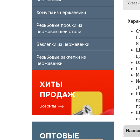
Указан
Хомуты из нержавейки
Харак
Резьбовые пробки из
С
нержавеющей стали
Г
8
Заклепки из нержавейки
Ш
ц
Резьбовые заклепки из
D
нержавейки
L
М
И
ХИТЫ
Д
ПРОДАЖ
Ш
п
п
Все хиты
Ш
с
Назва
ОПТОВЫЕ