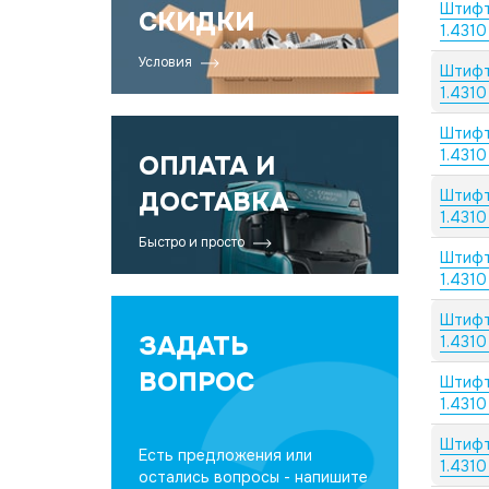
Штифт
СКИДКИ
1.4310
Условия
Штифт
1.4310
Штифт
1.4310
ОПЛАТА И
ДОСТАВКА
Штифт
1.4310
Быстро и просто
Штифт
1.4310
Штифт
ЗАДАТЬ
1.4310
ВОПРОС
Штифт
1.4310
Штифт
Есть предложения или
1.4310
остались вопросы - напишите