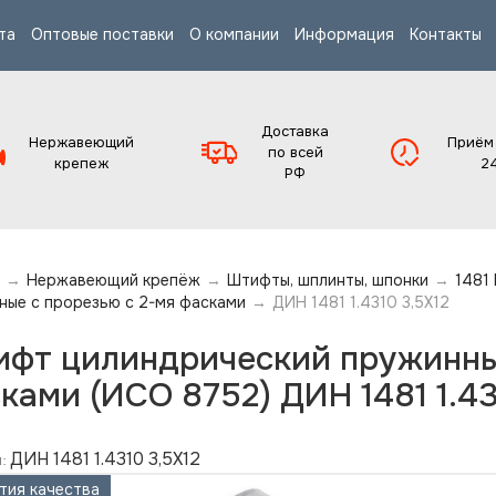
та
Оптовые поставки
О компании
Информация
Контакты
Доставка
Нержавеющий
Приём
по всей
крепеж
2
РФ
→
Нержавеющий крепёж
→
Штифты, шплинты, шпонки
→
1481
ные с прорезью с 2-мя фасками
→
ДИН 1481 1.4310 3,5X12
фт цилиндрический пружинный
ками (ИСО 8752) ДИН 1481 1.43
ДИН 1481 1.4310 3,5X12
:
тия качества