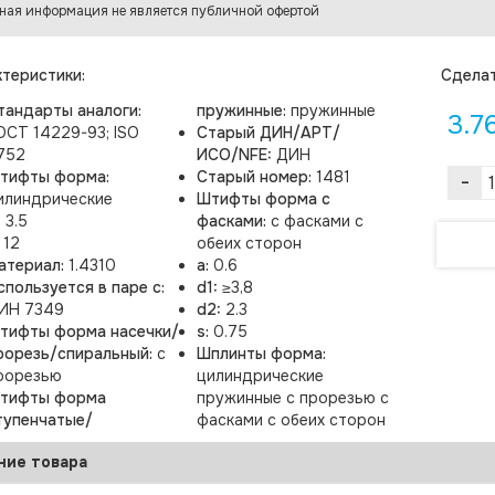
ная информация не является публичной офертой
теристики:
Cделат
тандарты аналоги:
пружинные:
пружинные
3.7
ОСТ 14229-93; ISO
Старый ДИН/АРТ/
752
ИСО/NFE:
ДИН
тифты форма:
Старый номер:
1481
-
илиндрические
Штифты форма с
:
3.5
фасками:
с фасками с
:
12
обеих сторон
атериал:
1.4310
a:
0.6
спользуется в паре с:
d1:
≥3,8
ИН 7349
d2:
2.3
тифты форма насечки/
s:
0.75
рорезь/спиральный:
с
Шплинты форма:
рорезью
цилиндрические
тифты форма
пружинные с прорезью с
тупенчатые/
фасками с обеих сторон
ние товара