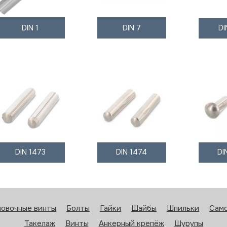
DIN 1
DIN 7
DI
DIN 1473
DIN 1474
DI
новочные винты
Болты
Гайки
Шайбы
Шпильки
Сам
Такелаж
Винты
Анкерный крепёж
Шурупы