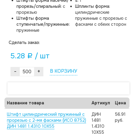
Штифты форма насечки/
s:
1
прорезь/спиральный:
с
Шплинты форма:
прорезью
цилиндрические
Штифты форма
пружинные с прорезью с
ступенчатые/пружинные:
фасками с обеих сторон
пружинные
Cделать заказ:
5.28
/ шт
a
-
+
В КОРЗИНУ
Название товара
Артикул
Цена
Штифт цилиндрический пружинный с
ДИН
56.91
прорезью с 2-мя фасками (ИСО 8752)
1481
руб.
ДИН 1481 1.4310 10X55
1.4310
10X55