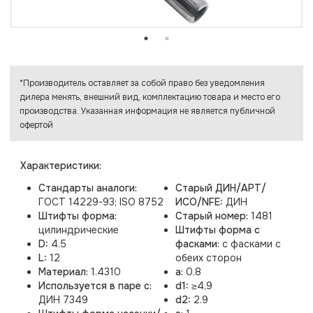
*Производитель оставляет за собой право без уведомления
дилера менять, внешний вид, комплектацию товара и место его
производства. Указанная информация не является публичной
офертой
Характеристики:
Стандарты аналоги:
Старый ДИН/АРТ/
ГОСТ 14229-93; ISO 8752
ИСО/NFE:
ДИН
Штифты форма:
Старый номер:
1481
цилиндрические
Штифты форма с
D:
4.5
фасками:
с фасками с
L:
12
обеих сторон
Материал:
1.4310
a:
0.8
Используется в паре с:
d1:
≥4,9
ДИН 7349
d2:
2.9