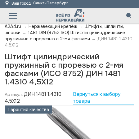
Санкт-Петербург
Ваш город:
A2A4.ru
→
Нержавеющий крепёж
→
Штифты, шплинты,
шпонки
→
1481 DIN (8752 ISO) Штифты цилиндрические
пружинные с прорезью с 2-мя фасками
→
ДИН 1481 1.4310
4,5X12
Штифт цилиндрический
пружинный с прорезью с 2-мя
фасками (ИСО 8752) ДИН 1481
1.4310 4,5X12
ДИН 1481 1.4310
Вернуться к выбору
Артикул:
4,5X12
товара
Гарантия качества