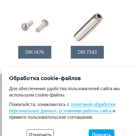
DIN 1476
DIN 7343
Обработка cookie-файлов
Для обеспечения удобства пользователей сайта мы
используем cookie-файлы.
Пожалуйста, ознакомьтесь с
политикой обработки
персональных данных
,
условиями работы сайта
и
© 2017 A2A4
примите пользовательское соглашение.
Крепеж из нержавеющей стали А2 А4.
Все права защищены.
Разработка сайта -
Неткам
Отклонить
Принять