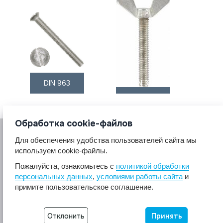
DIN 963
DIN 316
Обработка cookie-файлов
Для обеспечения удобства пользователей сайта мы
используем cookie-файлы.
Пожалуйста, ознакомьтесь с
политикой обработки
персональных данных
,
условиями работы сайта
и
© 2017 A2A4
примите пользовательское соглашение.
Крепеж из нержавеющей стали А2 А4.
Все права защищены.
Отклонить
Принять
Разработка сайта -
Неткам