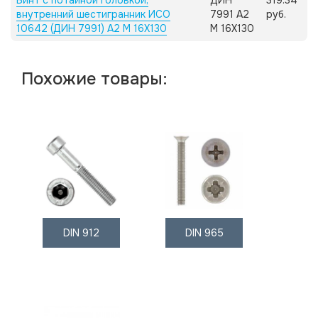
Винт с потайной головкой,
ДИН
319.34
внутренний шестигранник ИСО
7991 А2
руб.
10642 (ДИН 7991) А2 M 16X130
M 16X130
Похожие товары:
DIN 912
DIN 965