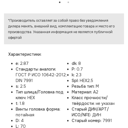
*Производитель оставляет за собой право без уведомления
дилера менять, внешний вид, комплектацию товара и место его
производства. Указанная информация не является публичной
офертой
Характеристики:
e:
2.87
dk:
8
Стандарты аналоги:
P:
0.7
ГОСТ Р ИСО 10642-2012;
k:
2.3
DIN 7991
Spl:
HEX2,5
s:
2.5
Резьба тип:
M
Тип шлица/Головка под
Материал:
A2
ключ:
HEX
Класс прочности/
t:
1.8
твёрдости:
не указан
Винты головка форма:
Старый ДИН/АРТ/
потайная
ИСО/NFE:
ДИН
D:
4
Старый номер:
7991
L:
70