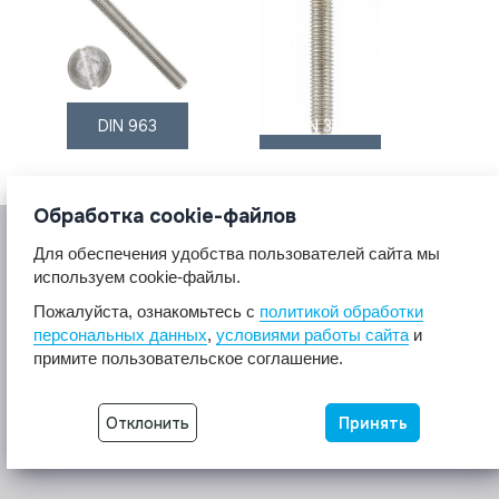
DIN 963
DIN 316
Обработка cookie-файлов
Для обеспечения удобства пользователей сайта мы
используем cookie-файлы.
Пожалуйста, ознакомьтесь с
политикой обработки
персональных данных
,
условиями работы сайта
и
© 2017 A2A4
примите пользовательское соглашение.
Крепеж из нержавеющей стали А2 А4.
Все права защищены.
Отклонить
Принять
Разработка сайта -
Неткам