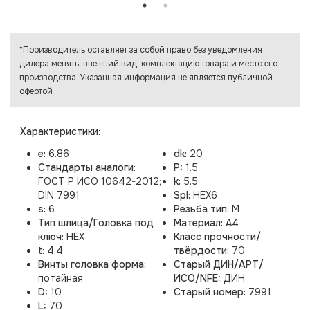
*Производитель оставляет за собой право без уведомления
дилера менять, внешний вид, комплектацию товара и место его
производства. Указанная информация не является публичной
офертой
Характеристики:
e:
6.86
dk:
20
Стандарты аналоги:
P:
1.5
ГОСТ Р ИСО 10642-2012;
k:
5.5
DIN 7991
Spl:
HEX6
s:
6
Резьба тип:
M
Тип шлица/Головка под
Материал:
A4
ключ:
HEX
Класс прочности/
t:
4.4
твёрдости:
70
Винты головка форма:
Старый ДИН/АРТ/
потайная
ИСО/NFE:
ДИН
D:
10
Старый номер:
7991
L:
70