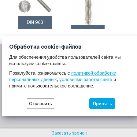
DIN 963
DIN 316
Обработка cookie-файлов
Для обеспечения удобства пользователей сайта мы
используем cookie-файлы.
Пожалуйста, ознакомьтесь с
политикой обработки
персональных данных
,
условиями работы сайта
и
© 2017 A2A4
примите пользовательское соглашение.
Крепеж из нержавеющей стали А2 А4.
Все права защищены.
Отклонить
Принять
Разработка сайта -
Неткам
Заказать звонок