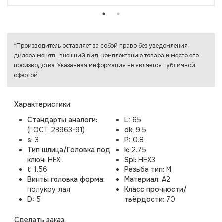
*Производитель оставляет за собой право без уведомления
дилера менять, внешний вид, комплектацию товара и место его
производства. Указанная информация не является публичной
офертой
Характеристики:
Стандарты аналоги:
L:
65
(ГОСТ 28963-91)
dk:
9.5
s:
3
P:
0.8
Тип шлица/Головка под
k:
2.75
ключ:
HEX
Spl:
HEX3
t:
1.56
Резьба тип:
M
Винты головка форма:
Материал:
A2
полукруглая
Класс прочности/
D:
5
твёрдости:
70
Cделать заказ: