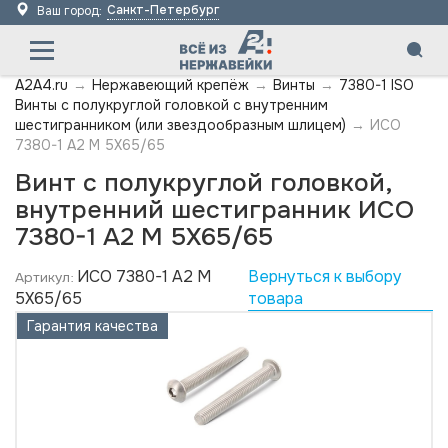
Санкт-Петербург
Ваш город:
A2A4.ru
→
Нержавеющий крепёж
→
Винты
→
7380-1 ISO
Винты с полукруглой головкой с внутренним
шестигранником (или звездообразным шлицем)
→
ИСО
7380-1 А2 M 5X65/65
Винт с полукруглой головкой,
внутренний шестигранник ИСО
7380-1 А2 M 5X65/65
ИСО 7380-1 А2 M
Вернуться к выбору
Артикул:
5X65/65
товара
Гарантия качества