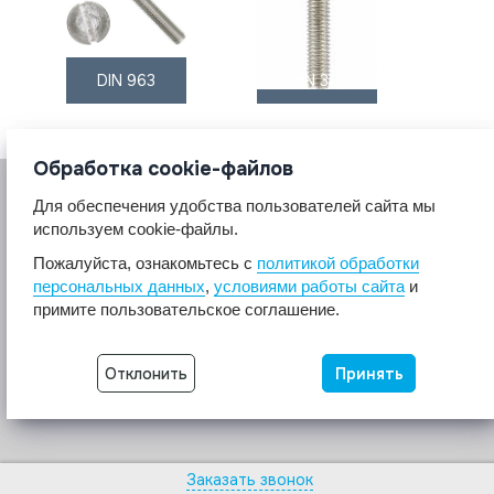
DIN 963
DIN 316
Обработка cookie-файлов
Для обеспечения удобства пользователей сайта мы
используем cookie-файлы.
Пожалуйста, ознакомьтесь с
политикой обработки
персональных данных
,
условиями работы сайта
и
© 2017 A2A4
примите пользовательское соглашение.
Крепеж из нержавеющей стали А2 А4.
Все права защищены.
Отклонить
Принять
Разработка сайта -
Неткам
Заказать звонок