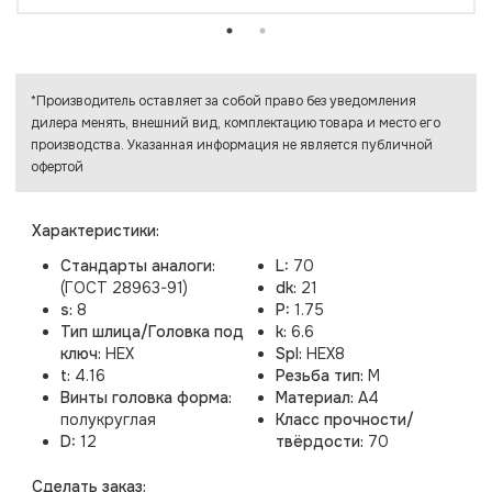
*Производитель оставляет за собой право без уведомления
дилера менять, внешний вид, комплектацию товара и место его
производства. Указанная информация не является публичной
офертой
Характеристики:
Стандарты аналоги:
L:
70
(ГОСТ 28963-91)
dk:
21
s:
8
P:
1.75
Тип шлица/Головка под
k:
6.6
ключ:
HEX
Spl:
HEX8
t:
4.16
Резьба тип:
M
Винты головка форма:
Материал:
A4
полукруглая
Класс прочности/
D:
12
твёрдости:
70
Cделать заказ: