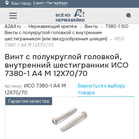
Санкт-Петербург
Ваш город:
A2A4.ru
→
Нержавеющий крепёж
→
Винты
→
7380-1 ISO
Винты с полукруглой головкой с внутренним
шестигранником (или звездообразным шлицем)
→
ИСО
7380-1 А4 M 12X70/70
Винт с полукруглой головкой,
внутренний шестигранник ИСО
7380-1 А4 M 12X70/70
ИСО 7380-1 А4 M
Вернуться к выбору
Артикул:
12X70/70
товара
Гарантия качества