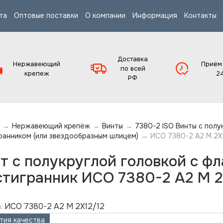
та
Оптовые поставки
О компании
Информация
Контакты
Доставка
Нержавеющий
Приём
по всей
крепеж
2
РФ
→
Нержавеющий крепёж
→
Винты
→
7380-2 ISO Винты с полу
ранником (или звездообразным шлицем)
→
ИСО 7380-2 А2 M 2X
т с полукруглой головкой с ф
тигранник ИСО 7380-2 А2 M 2
ИСО 7380-2 А2 M 2X12/12
:
тия качества