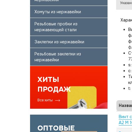
Указан
Хомуты из нержавейки
Харак
Резьбовые пробки из
В
нержавеющей стали
ф
ф
Заклепки из нержавейки
ф
С
Резьбовые заклепки из
7
нержавейки
s
c
Т
ХИТЫ
к
ПРОДАЖ
t:
Все хиты
Назва
Винт 
А2 M 1
ОПТОВЫЕ