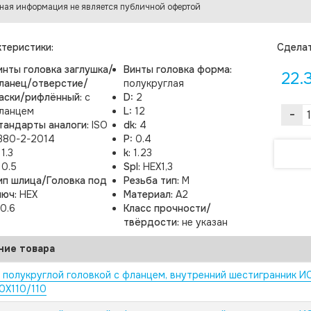
ная информация не является публичной офертой
теристики:
Cделат
инты головка заглушка/
Винты головка форма:
22.
ланец/отверстие/
полукруглая
аски/рифлённый:
с
D:
2
ланцем
L:
12
-
тандарты аналоги:
ISO
dk:
4
380-2-2014
P:
0.4
:
1.3
k:
1.23
:
0.5
Spl:
HEX1,3
ип шлица/Головка под
Резьба тип:
M
люч:
HEX
Материал:
A2
0.6
Класс прочности/
твёрдости:
не указан
ние товара
с полукруглой головкой с фланцем, внутренний шестигранник И
0X110/110