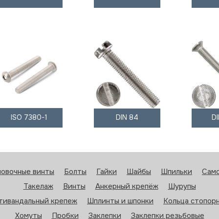
ISO 7380-1
DIN 84
D
новочные винты
Болты
Гайки
Шайбы
Шпильки
Сам
Такелаж
Винты
Анкерный крепёж
Шурупы
тивандальный крепеж
Шплинты и шпонки
Кольца стопор
Хомуты
Пробки
Заклепки
Заклепки резьбовые