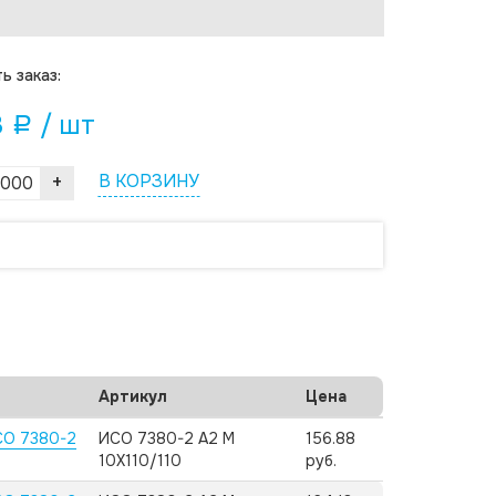
ь заказ:
3
/ шт
a
+
В КОРЗИНУ
Артикул
Цена
СО 7380-2
ИСО 7380-2 А2 M
156.88
10X110/110
руб.