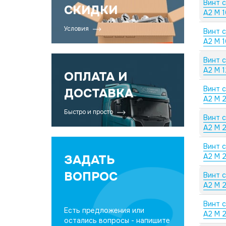
Винт 
СКИДКИ
А2 M 
Условия
Винт 
А2 M 
Винт 
А2 M 
ОПЛАТА И
Винт 
ДОСТАВКА
А2 M 2
Быстро и просто
Винт 
А2 M 2
Винт 
А2 M 2
ЗАДАТЬ
ВОПРОС
Винт 
А2 M 2
Винт 
Есть предложения или
А2 M 
остались вопросы - напишите