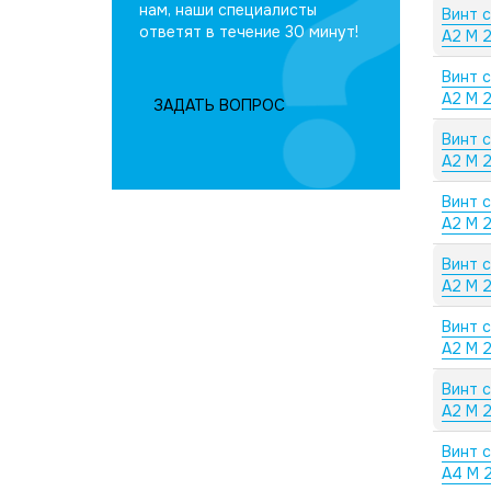
нам, наши специалисты
Винт 
ответят в течение 30 минут!
А2 M 2
Винт 
А2 M 
ЗАДАТЬ ВОПРОС
Винт 
А2 M 2
Винт 
А2 M 2
Винт 
А2 M 2
Винт 
А2 M 
Винт 
А2 M 
Винт 
А4 M 2