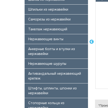
Шпильки из нержавейки
Саморезы из нержавейки
Такелаж нержавеющий
Нержавеющие винты
Анкерные болты и втулки из
нержавейки
Нержавеющие шурупы
Антивандальный нержавеющий
крепеж
Штифты, шплинты, шпонки из
нержавейки
Стопорные кольца из
*Произ
нержавейки