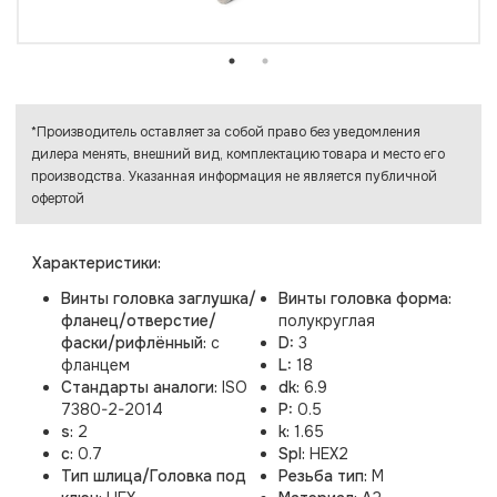
*Производитель оставляет за собой право без уведомления
дилера менять, внешний вид, комплектацию товара и место его
производства. Указанная информация не является публичной
офертой
Характеристики:
Винты головка заглушка/
Винты головка форма:
фланец/отверстие/
полукруглая
фаски/рифлённый:
с
D:
3
фланцем
L:
18
Стандарты аналоги:
ISO
dk:
6.9
7380-2-2014
P:
0.5
s:
2
k:
1.65
c:
0.7
Spl:
HEX2
Тип шлица/Головка под
Резьба тип:
M