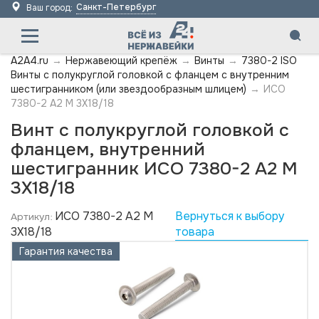
Санкт-Петербург
Ваш город:
A2A4.ru
→
Нержавеющий крепёж
→
Винты
→
7380-2 ISO
Винты с полукруглой головкой с фланцем с внутренним
шестигранником (или звездообразным шлицем)
→
ИСО
7380-2 А2 M 3X18/18
Винт с полукруглой головкой с
фланцем, внутренний
шестигранник ИСО 7380-2 А2 M
3X18/18
ИСО 7380-2 А2 M
Вернуться к выбору
Артикул:
3X18/18
товара
Гарантия качества