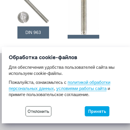
DIN 963
DIN 316
Обработка cookie-файлов
Для обеспечения удобства пользователей сайта мы
используем cookie-файлы.
Пожалуйста, ознакомьтесь с
политикой обработки
персональных данных
,
условиями работы сайта
и
© 2017 A2A4
примите пользовательское соглашение.
Крепеж из нержавеющей стали А2 А4.
Все права защищены.
Разработка сайта -
Неткам
Отклонить
Принять