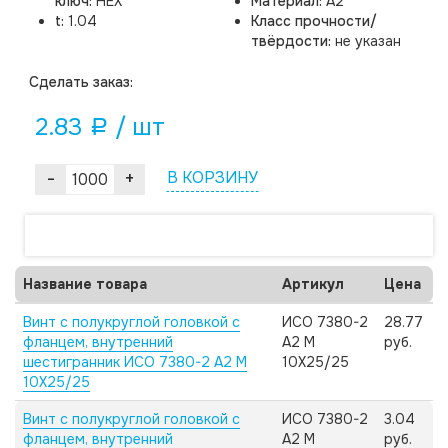
ключ:
HEX
Материал:
A2
t:
1.04
Класс прочности/
твёрдости:
не указан
Cделать заказ:
2.83
/ шт
a
-
+
В КОРЗИНУ
Название товара
Артикул
Цена
Винт с полукруглой головкой с
ИСО 7380-2
28.77
фланцем, внутренний
А2 M
руб.
шестигранник ИСО 7380-2 А2 M
10X25/25
10X25/25
Винт с полукруглой головкой с
ИСО 7380-2
3.04
фланцем, внутренний
А2 M
руб.