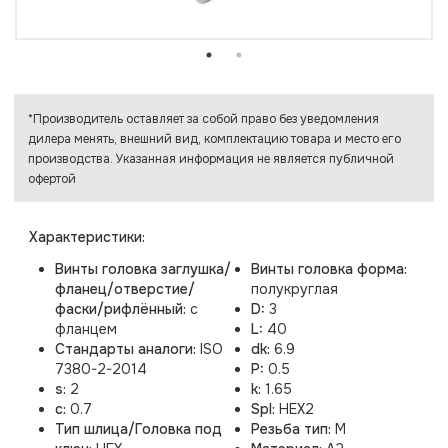
*Производитель оставляет за собой право без уведомления
дилера менять, внешний вид, комплектацию товара и место его
производства. Указанная информация не является публичной
офертой
Характеристики:
Винты головка заглушка/
Винты головка форма:
фланец/отверстие/
полукруглая
фаски/рифлённый:
с
D:
3
фланцем
L:
40
Стандарты аналоги:
ISO
dk:
6.9
7380-2-2014
P:
0.5
s:
2
k:
1.65
c:
0.7
Spl:
HEX2
Тип шлица/Головка под
Резьба тип:
M