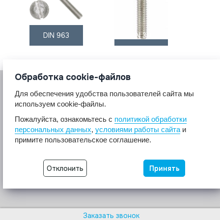
DIN 963
DIN 316
Обработка cookie-файлов
Для обеспечения удобства пользователей сайта мы
используем cookie-файлы.
Пожалуйста, ознакомьтесь с
политикой обработки
персональных данных
,
условиями работы сайта
и
© 2017 A2A4
примите пользовательское соглашение.
Крепеж из нержавеющей стали А2 А4.
Все права защищены.
Отклонить
Принять
Разработка сайта -
Неткам
Заказать звонок