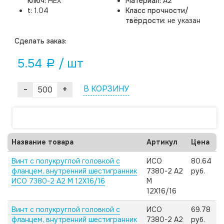
ключ:
HEX
Материал:
A2
t:
1.04
Класс прочности/
твёрдости:
не указан
Cделать заказ:
5.54
/ шт
a
-
+
В КОРЗИНУ
Название товара
Артикул
Цена
Винт с полукруглой головкой с
ИСО
80.64
фланцем, внутренний шестигранник
7380-2 А2
руб.
ИСО 7380-2 А2 M 12X16/16
M
12X16/16
Винт с полукруглой головкой с
ИСО
69.78
фланцем, внутренний шестигранник
7380-2 А2
руб.