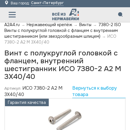
Санкт-Петербург
Ваш город:
A2A4.ru
→
Нержавеющий крепёж
→
Винты
→
7380-2 ISO
Винты с полукруглой головкой с фланцем с внутренним
шестигранником (или звездообразным шлицем)
→
ИСО
7380-2 А2 M 3X40/40
Винт с полукруглой головкой с
фланцем, внутренний
шестигранник ИСО 7380-2 А2 M
3X40/40
ИСО 7380-2 А2 M
Вернуться к выбору
Артикул:
3X40/40
товара
Гарантия качества