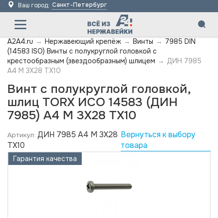
Санкт-Петербург
Ваш город:
A2A4.ru
→
Нержавеющий крепёж
→
Винты
→
7985 DIN
(14583 ISO) Винты с полукруглой головкой с
крестообразным (звездообразным) шлицем
→
ДИН 7985
А4 M 3X28 TX10
Винт с полукруглой головкой,
шлиц TORX ИСО 14583 (ДИН
7985) А4 M 3X28 TX10
ДИН 7985 А4 M 3X28
Вернуться к выбору
Артикул:
TX10
товара
Гарантия качества