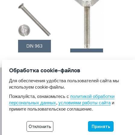
DIN 963
DIN 316
Обработка cookie-файлов
Для обеспечения удобства пользователей сайта мы
используем cookie-файлы.
Пожалуйста, ознакомьтесь с
политикой обработки
персональных данных
,
условиями работы сайта
и
© 2017 A2A4
примите пользовательское соглашение.
Крепеж из нержавеющей стали А2 А4.
Все права защищены.
Отклонить
Принять
Разработка сайта -
Неткам