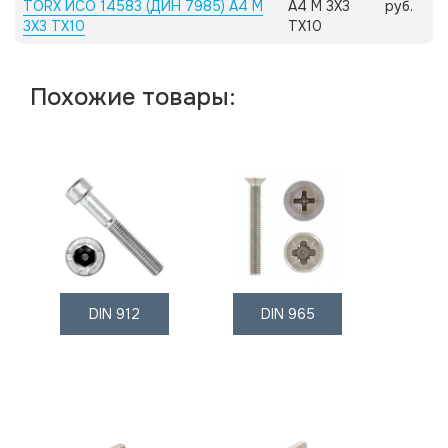
TORX ИСО 14583 (ДИН 7985) А4 M
А4 M 3X3
руб.
3X3 TX10
TX10
Похожие товары:
DIN 912
DIN 965