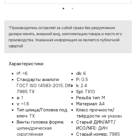
*Производитель оставляет за собой право без уведомления
дилера менять, внешний вид, комплектацию товара и место его
производства. Указанная информация не является публичной
офертой
Характеристики:
rf:
≈6
dk:
6
Стандарты аналоги:
P:
0.5
ГОСТ ISO 14583-2015; DIN
k:
2.4
7985 TX
Spl:
TX10
a:
1
Резьба тип:
M
v:
≈1,6
Материал:
A4
Тип шлица/Головка под
Класс прочности/
ключ:
TX
твёрдости:
не указан
Винты головка форма:
Старый ДИН/АРТ/
цилиндрическая
ИСО/NFE:
ДИН
скруглённая
Старый номер:
7985