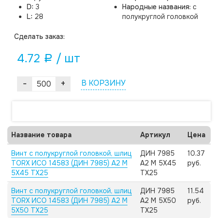
D:
3
Народные названия:
с
L:
28
полукруглой головкой
Cделать заказ:
4.72
/ шт
a
-
+
В КОРЗИНУ
Название товара
Артикул
Цена
Винт с полукруглой головкой, шлиц
ДИН 7985
10.37
TORX ИСО 14583 (ДИН 7985) А2 M
А2 M 5X45
руб.
5X45 TX25
TX25
Винт с полукруглой головкой, шлиц
ДИН 7985
11.54
TORX ИСО 14583 (ДИН 7985) А2 M
А2 M 5X50
руб.
5X50 TX25
TX25