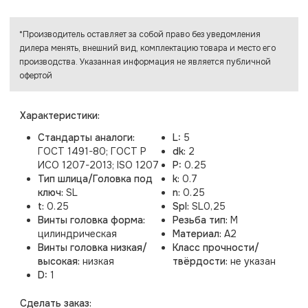
*Производитель оставляет за собой право без уведомления
дилера менять, внешний вид, комплектацию товара и место его
производства. Указанная информация не является публичной
офертой
Характеристики:
Стандарты аналоги:
L:
5
ГОСТ 1491-80; ГОСТ Р
dk:
2
ИСО 1207-2013; ISO 1207
P:
0.25
Тип шлица/Головка под
k:
0.7
ключ:
SL
n:
0.25
t:
0.25
Spl:
SL0,25
Винты головка форма:
Резьба тип:
M
цилиндрическая
Материал:
A2
Винты головка низкая/
Класс прочности/
высокая:
низкая
твёрдости:
не указан
D:
1
Cделать заказ: