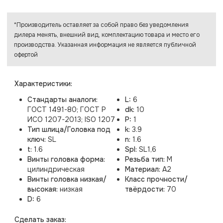
*Производитель оставляет за собой право без уведомления
дилера менять, внешний вид, комплектацию товара и место его
производства. Указанная информация не является публичной
офертой
Характеристики:
Стандарты аналоги:
L:
6
ГОСТ 1491-80; ГОСТ Р
dk:
10
ИСО 1207-2013; ISO 1207
P:
1
Тип шлица/Головка под
k:
3.9
ключ:
SL
n:
1.6
t:
1.6
Spl:
SL1,6
Винты головка форма:
Резьба тип:
M
цилиндрическая
Материал:
A2
Винты головка низкая/
Класс прочности/
высокая:
низкая
твёрдости:
70
D:
6
Cделать заказ: