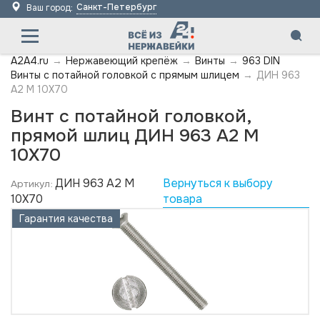
Санкт-Петербург
Ваш город:
A2A4.ru
→
Нержавеющий крепёж
→
Винты
→
963 DIN
Винты с потайной головкой с прямым шлицем
→
ДИН 963
А2 M 10X70
Винт с потайной головкой,
прямой шлиц ДИН 963 А2 M
10X70
ДИН 963 А2 M
Вернуться к выбору
Артикул:
10X70
товара
Гарантия качества