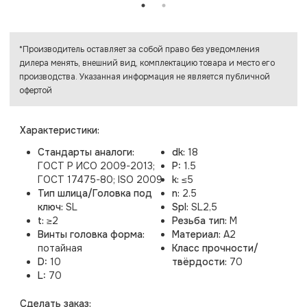
*Производитель оставляет за собой право без уведомления
дилера менять, внешний вид, комплектацию товара и место его
производства. Указанная информация не является публичной
офертой
Характеристики:
Стандарты аналоги:
dk:
18
ГОСТ Р ИСО 2009-2013;
P:
1.5
ГОСТ 17475-80; ISO 2009
k:
≤5
Тип шлица/Головка под
n:
2.5
ключ:
SL
Spl:
SL2,5
t:
≥2
Резьба тип:
M
Винты головка форма:
Материал:
A2
потайная
Класс прочности/
D:
10
твёрдости:
70
L:
70
Cделать заказ: