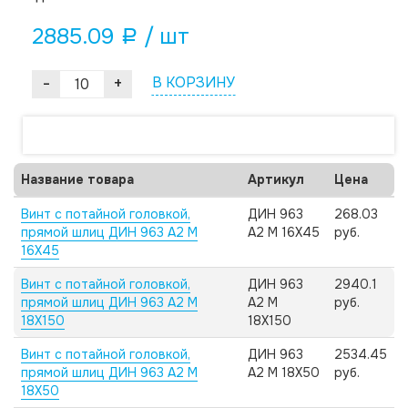
2885.09
/ шт
a
-
+
В КОРЗИНУ
Название товара
Артикул
Цена
Винт с потайной головкой,
ДИН 963
268.03
прямой шлиц ДИН 963 А2 M
А2 M 16X45
руб.
16X45
Винт с потайной головкой,
ДИН 963
2940.1
прямой шлиц ДИН 963 А2 M
А2 M
руб.
18X150
18X150
Винт с потайной головкой,
ДИН 963
2534.45
прямой шлиц ДИН 963 А2 M
А2 M 18X50
руб.
18X50