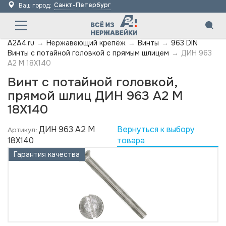
Санкт-Петербург
Ваш город:
A2A4.ru
→
Нержавеющий крепёж
→
Винты
→
963 DIN
Винты с потайной головкой с прямым шлицем
→
ДИН 963
А2 M 18X140
Винт с потайной головкой,
прямой шлиц ДИН 963 А2 M
18X140
ДИН 963 А2 M
Вернуться к выбору
Артикул:
18X140
товара
Гарантия качества