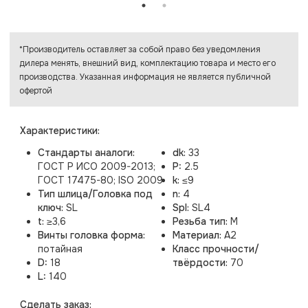
*Производитель оставляет за собой право без уведомления
дилера менять, внешний вид, комплектацию товара и место его
производства. Указанная информация не является публичной
офертой
Характеристики:
Стандарты аналоги:
dk:
33
ГОСТ Р ИСО 2009-2013;
P:
2.5
ГОСТ 17475-80; ISO 2009
k:
≤9
Тип шлица/Головка под
n:
4
ключ:
SL
Spl:
SL4
t:
≥3,6
Резьба тип:
M
Винты головка форма:
Материал:
A2
потайная
Класс прочности/
D:
18
твёрдости:
70
L:
140
Cделать заказ: