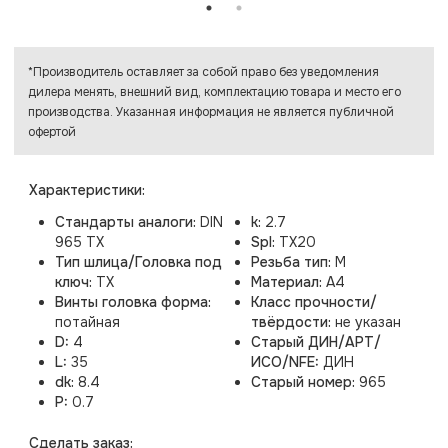
*Производитель оставляет за собой право без уведомления
дилера менять, внешний вид, комплектацию товара и место его
производства. Указанная информация не является публичной
офертой
Характеристики:
Стандарты аналоги:
DIN
k:
2.7
965 TX
Spl:
TX20
Тип шлица/Головка под
Резьба тип:
M
ключ:
TX
Материал:
A4
Винты головка форма:
Класс прочности/
потайная
твёрдости:
не указан
D:
4
Старый ДИН/АРТ/
L:
35
ИСО/NFE:
ДИН
dk:
8.4
Старый номер:
965
P:
0.7
Cделать заказ: