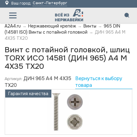
Санкт-Петербург
Ваш город:
A2A4.ru
→
Нержавеющий крепёж
→
Винты
→
965 DIN
(14581 ISO) Винты с потайной головкой
→
ДИН 965 А4 M
4X35 TX20
Винт с потайной головкой, шлиц
TORX ИСО 14581 (ДИН 965) А4 M
4X35 TX20
ДИН 965 А4 M 4X35
Вернуться к выбору
Артикул:
TX20
товара
Гарантия качества