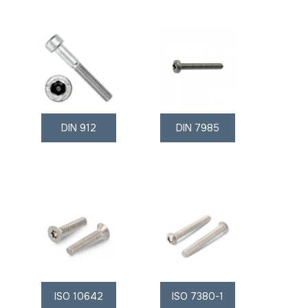
DIN 912
DIN 7985
ISO 10642
ISO 7380-1