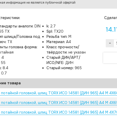
ная информация не является публичной офертой
теристики:
Cделат
тандарты аналоги:
DIN
k:
2.7
14.1
65 TX
Spl:
TX20
ип шлица/Головка под
Резьба тип:
M
люч:
TX
Материал:
A4
-
инты головка форма:
Класс прочности/
отайная
твёрдости:
не указан
:
4
Старый ДИН/АРТ/
:
55
ИСО/NFE:
ДИН
k:
8.4
Старый номер:
965
:
0.7
ние товара
с потайной головкой, шлиц TORX ИСО 14581 (ДИН 965) А4 M 4X
с потайной головкой, шлиц TORX ИСО 14581 (ДИН 965) А4 M 4X
с потайной головкой, шлиц TORX ИСО 14581 (ДИН 965) А4 M 4X