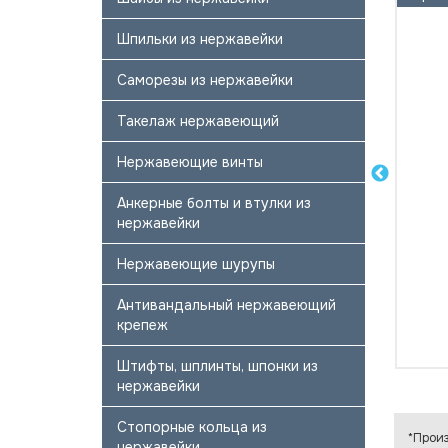
Шпильки из нержавейки
Саморезы из нержавейки
Такелаж нержавеющий
Нержавеющие винты
Анкерные болты и втулки из
нержавейки
Нержавеющие шурупы
Антивандальный нержавеющий
крепеж
Штифты, шплинты, шпонки из
нержавейки
Стопорные кольца из
*Произ
нержавейки