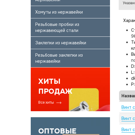
Указан
Хомуты из нержавейки
Харак
Резьбовые пробки из
С
нержавеющей стали
9
Т
Заклепки из нержавейки
к
В
Резьбовые заклепки из
п
нержавейки
D
L
d
ХИТЫ
P
ПРОДАЖ
Назва
Все хиты
Винт 
Винт 
ОПТОВЫЕ
Винт 