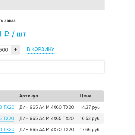
ь заказ:
1
/ шт
a
+
В КОРЗИНУ
Артикул
Цена
60 TX20
ДИН 965 А4 M 4X60 TX20
14.37 руб.
65 TX20
ДИН 965 А4 M 4X65 TX20
16.53 руб.
70 TX20
ДИН 965 А4 M 4X70 TX20
17.66 руб.