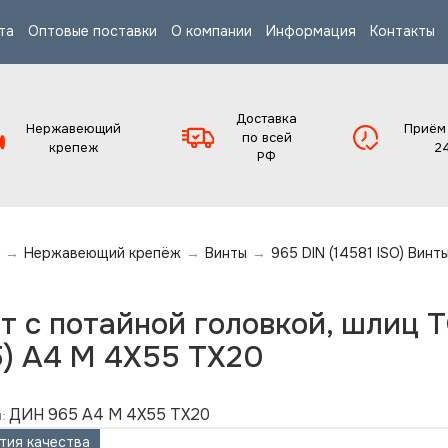
та
Оптовые поставки
О компании
Информация
Контакты
Доставка
Нержавеющий
Приём
по всей
крепеж
2
РФ
→
Нержавеющий крепёж
→
Винты
→
965 DIN (14581 ISO) Винт
т с потайной головкой, шлиц 
) А4 M 4X55 TX20
ДИН 965 А4 M 4X55 TX20
:
тия качества