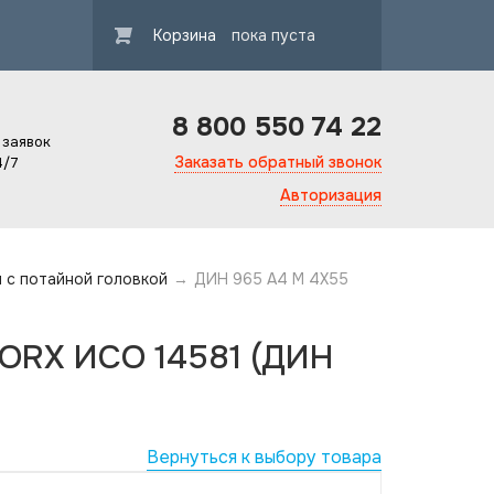
Корзина
пока пуста
8 800 550 74 22
 заявок
Заказать обратный звонок
4/7
Авторизация
ы с потайной головкой
→
ДИН 965 А4 M 4X55
TORX ИСО 14581 (ДИН
Вернуться к выбору товара
Гарантия ка