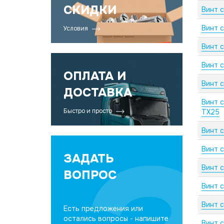
СКИДКИ
Винт 
Винт 
Условия
Винт 
Винт 
ОПЛАТА И
Винт 
ДОСТАВКА
Винт 
Быстро и просто
TX25
Винт 
Винт 
ЗАДАТЬ
Винт 
ВОПРОС
Винт 
Винт 
Есть предложения или
остались вопросы - напишите
Винт 