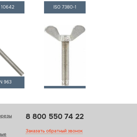
O 10642
ISO 7380-1
IN 963
DIN 316
8 800 550 74 22
орезы
Заказать обратный звонок
ные