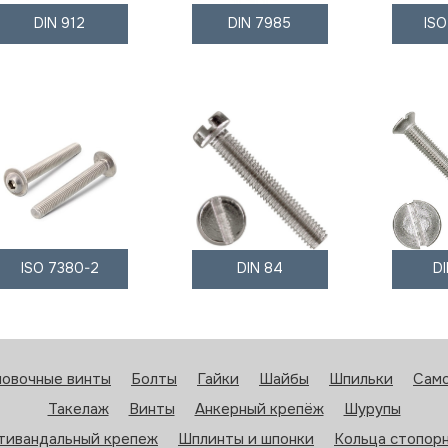
DIN 912
DIN 7985
IS
ISO 7380-2
DIN 84
D
новочные винты
Болты
Гайки
Шайбы
Шпильки
Сам
Такелаж
Винты
Анкерный крепёж
Шурупы
тивандальный крепеж
Шплинты и шпонки
Кольца стопор