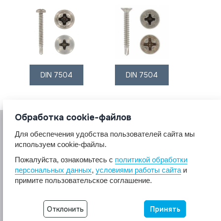
DIN 7504
DIN 7504
Обработка cookie-файлов
Для обеспечения удобства пользователей сайта мы
используем cookie-файлы.
Пожалуйста, ознакомьтесь с
политикой обработки
персональных данных
,
условиями работы сайта
и
© 2017 A2A4
примите пользовательское соглашение.
Крепеж из нержавеющей стали А2 А4.
Все права защищены.
Разработка сайта -
Неткам
Отклонить
Принять