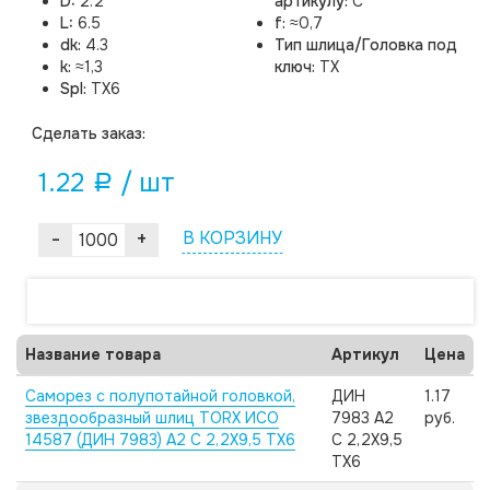
D:
2.2
артикулу:
C
L:
6.5
f:
≈0,7
dk:
4.3
Тип шлица/Головка под
k:
≈1,3
ключ:
TX
Spl:
TX6
Cделать заказ:
1.22
/ шт
a
-
+
В КОРЗИНУ
Название товара
Артикул
Цена
Саморез с полупотайной головкой,
ДИН
1.17
звездообразный шлиц TORX ИСО
7983 А2
руб.
14587 (ДИН 7983) А2 C 2,2X9,5 TX6
C 2,2X9,5
TX6