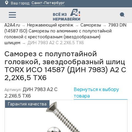
Санкт-Петербург
Ваш город:
A2A4.ru
→
Нержавеющий крепёж
→
Саморезы
→
7983 DIN
(14587 ISO) Саморезы по алюминию с полупотайной
головкой с крестообразным (звездообразным)
шлицем
→
ДИН 7983 А2 C 2,2X6,5 TX6
Саморез с полупотайной
головкой, звездообразный шлиц
TORX ИСО 14587 (ДИН 7983) А2 C
2,2X6,5 TX6
ДИН 7983 А2 C
Вернуться к выбору
Артикул:
2,2X6,5 TX6
товара
Гарантия качества