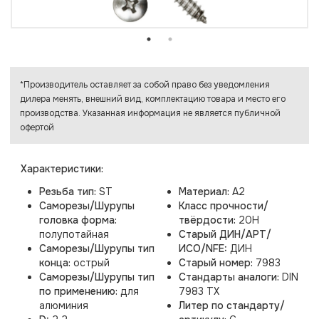
*Производитель оставляет за собой право без уведомления
дилера менять, внешний вид, комплектацию товара и место его
производства. Указанная информация не является публичной
офертой
Характеристики:
Резьба тип:
ST
Материал:
A2
Саморезы/Шурупы
Класс прочности/
головка форма:
твёрдости:
20H
полупотайная
Старый ДИН/АРТ/
Саморезы/Шурупы тип
ИСО/NFE:
ДИН
конца:
острый
Старый номер:
7983
Саморезы/Шурупы тип
Стандарты аналоги:
DIN
по применению:
для
7983 TX
алюминия
Литер по стандарту/