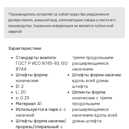
*Производитель оставляет за собой право без уведомления
дилера менять, внешний вид, комплектацию товара и место его
производства. Указанная информация не является публичной
офертой
Характеристики:
Стандарты аналоги:
тремя продольными
ГОСТ Р ИСО 8745-93; ISO
расширяющимися
8744
насечками
Штифты форма:
Штифты форма насечки:
конические
вдоль всей длины
D:
2
штифта
L:
20
Шплинты форма:
c:
0.25
конические с тремя
Материал:
A1
продольными
Используется в паре с:
с
расширяющимися
насечкой
насечками вдоль всей
Штифты форма насечки/
длины штифта
прорезь/спиральный:
с