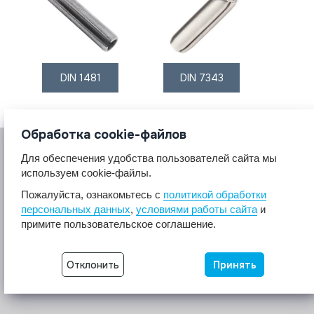
DIN 1481
DIN 7343
Обработка cookie-файлов
Для обеспечения удобства пользователей сайта мы
используем cookie-файлы.
Пожалуйста, ознакомьтесь с
политикой обработки
персональных данных
,
условиями работы сайта
и
© 2017 A2A4
примите пользовательское соглашение.
Крепеж из нержавеющей стали А2 А4.
Все права защищены.
Отклонить
Принять
Разработка сайта -
Неткам