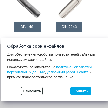
DIN 1481
DIN 7343
Обработка cookie-файлов
Для обеспечения удобства пользователей сайта мы
используем cookie-файлы.
Пожалуйста, ознакомьтесь с
политикой обработки
персональных данных
,
условиями работы сайта
и
© 2017 A2A4
примите пользовательское соглашение.
Крепеж из нержавеющей стали А2 А4.
Все права защищены.
Отклонить
Принять
Разработка сайта -
Неткам