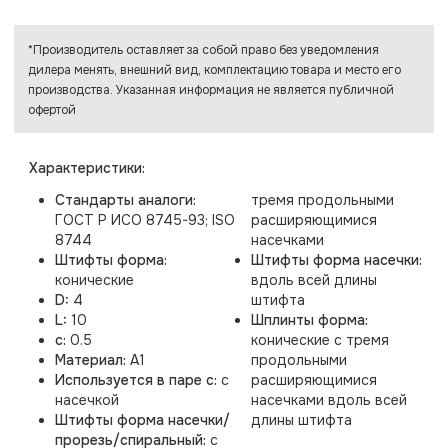
*Производитель оставляет за собой право без уведомления
дилера менять, внешний вид, комплектацию товара и место его
производства. Указанная информация не является публичной
офертой
Характеристики:
Стандарты аналоги:
тремя продольными
ГОСТ Р ИСО 8745-93; ISO
расширяющимися
8744
насечками
Штифты форма:
Штифты форма насечки:
конические
вдоль всей длины
D:
4
штифта
L:
10
Шплинты форма:
c:
0.5
конические с тремя
Материал:
A1
продольными
Используется в паре с:
с
расширяющимися
насечкой
насечками вдоль всей
Штифты форма насечки/
длины штифта
прорезь/спиральный:
с