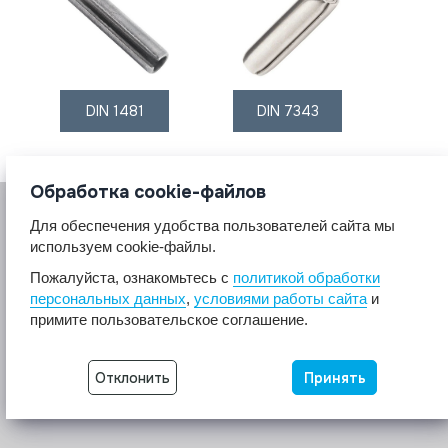
DIN 1481
DIN 7343
Обработка cookie-файлов
Для обеспечения удобства пользователей сайта мы
используем cookie-файлы.
Пожалуйста, ознакомьтесь с
политикой обработки
персональных данных
,
условиями работы сайта
и
© 2017 A2A4
примите пользовательское соглашение.
Крепеж из нержавеющей стали А2 А4.
Все права защищены.
Отклонить
Принять
Разработка сайта -
Неткам