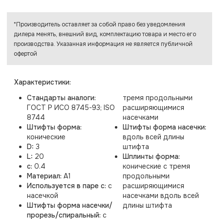
*Производитель оставляет за собой право без уведомления
дилера менять, внешний вид, комплектацию товара и место его
производства. Указанная информация не является публичной
офертой
Характеристики:
Стандарты аналоги:
тремя продольными
ГОСТ Р ИСО 8745-93; ISO
расширяющимися
8744
насечками
Штифты форма:
Штифты форма насечки:
конические
вдоль всей длины
D:
3
штифта
L:
20
Шплинты форма:
c:
0.4
конические с тремя
Материал:
A1
продольными
Используется в паре с:
с
расширяющимися
насечкой
насечками вдоль всей
Штифты форма насечки/
длины штифта
прорезь/спиральный:
с