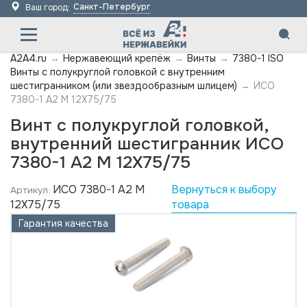
Санкт-Петербург
Ваш город:
A2A4.ru
→
Нержавеющий крепёж
→
Винты
→
7380-1 ISO
Винты с полукруглой головкой с внутренним
шестигранником (или звездообразным шлицем)
→
ИСО
7380-1 А2 M 12X75/75
Винт с полукруглой головкой,
внутренний шестигранник ИСО
7380-1 А2 M 12X75/75
ИСО 7380-1 А2 M
Вернуться к выбору
Артикул:
12X75/75
товара
Гарантия качества