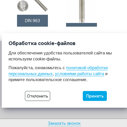
DIN 963
DIN 316
Обработка cookie-файлов
Для обеспечения удобства пользователей сайта мы
используем cookie-файлы.
Пожалуйста, ознакомьтесь с
политикой обработки
персональных данных
,
условиями работы сайта
и
© 2017 A2A4
примите пользовательское соглашение.
Крепеж из нержавеющей стали А2 А4.
Все права защищены.
Отклонить
Принять
Разработка сайта -
Неткам
Заказать звонок