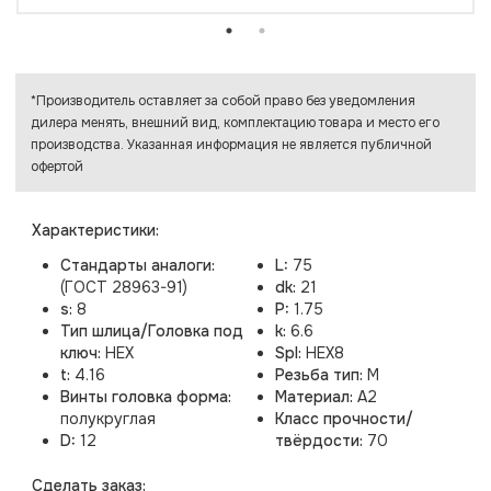
*Производитель оставляет за собой право без уведомления
дилера менять, внешний вид, комплектацию товара и место его
производства. Указанная информация не является публичной
офертой
Характеристики:
Стандарты аналоги:
L:
75
(ГОСТ 28963-91)
dk:
21
s:
8
P:
1.75
Тип шлица/Головка под
k:
6.6
ключ:
HEX
Spl:
HEX8
t:
4.16
Резьба тип:
M
Винты головка форма:
Материал:
A2
полукруглая
Класс прочности/
D:
12
твёрдости:
70
Cделать заказ: