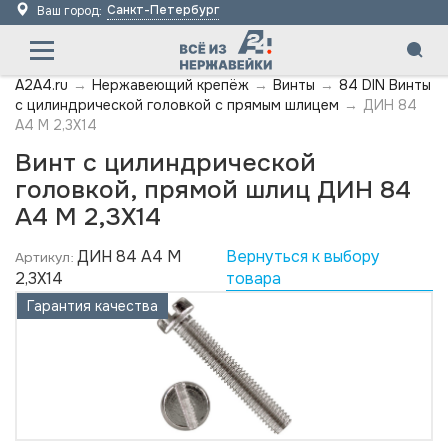
Санкт-Петербург
Ваш город:
A2A4.ru
→
Нержавеющий крепёж
→
Винты
→
84 DIN Винты
с цилиндрической головкой с прямым шлицем
→
ДИН 84
А4 M 2,3X14
Винт с цилиндрической
головкой, прямой шлиц ДИН 84
А4 M 2,3X14
ДИН 84 А4 M
Вернуться к выбору
Артикул:
2,3X14
товара
Гарантия качества