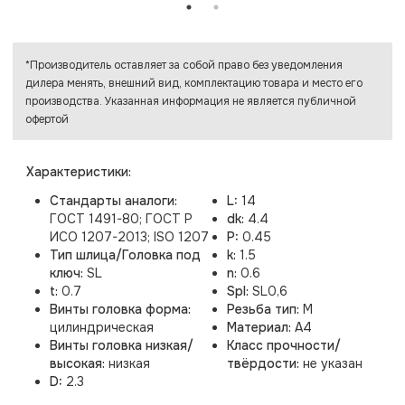
*Производитель оставляет за собой право без уведомления
дилера менять, внешний вид, комплектацию товара и место его
производства. Указанная информация не является публичной
офертой
Характеристики:
Стандарты аналоги:
L:
14
ГОСТ 1491-80; ГОСТ Р
dk:
4.4
ИСО 1207-2013; ISO 1207
P:
0.45
Тип шлица/Головка под
k:
1.5
ключ:
SL
n:
0.6
t:
0.7
Spl:
SL0,6
Винты головка форма:
Резьба тип:
M
цилиндрическая
Материал:
A4
Винты головка низкая/
Класс прочности/
высокая:
низкая
твёрдости:
не указан
D:
2.3