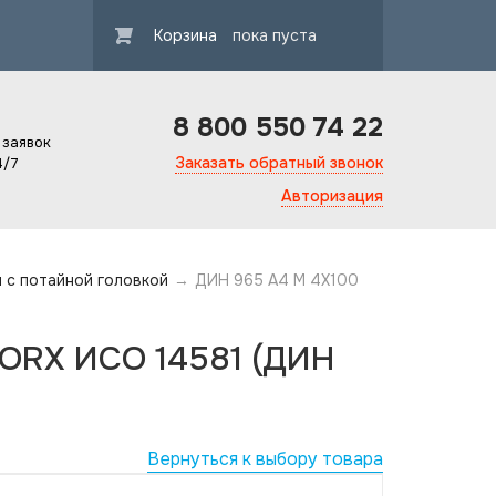
Корзина
пока пуста
8 800 550 74 22
 заявок
Заказать обратный звонок
4/7
Авторизация
ы с потайной головкой
→
ДИН 965 А4 M 4X100
TORX ИСО 14581 (ДИН
Вернуться к выбору товара
Гарантия ка