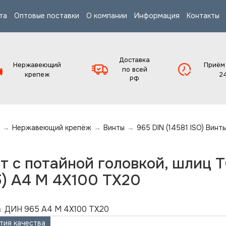
та
Оптовые поставки
О компании
Информация
Контакты
Доставка
Нержавеющий
Приём
по всей
крепеж
2
РФ
→
Нержавеющий крепёж
→
Винты
→
965 DIN (14581 ISO) Винт
т с потайной головкой, шлиц 
) А4 M 4X100 TX20
ДИН 965 А4 M 4X100 TX20
:
тия качества