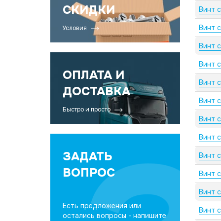
СКИДКИ
Винт 
Винт 
Условия
Винт 
Винт 
ОПЛАТА И
Винт 
ДОСТАВКА
Винт 
Быстро и просто
Винт 
Винт 
ЗАДАТЬ
Винт 
ВОПРОС
Винт 
Винт 
Есть предложения или
Винт 
остались вопросы - напишите