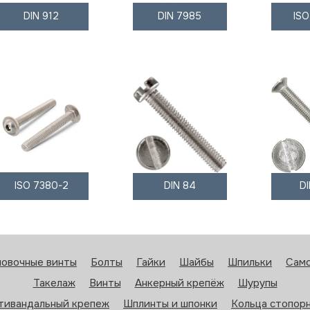
DIN 912
DIN 7985
IS
ISO 7380-2
DIN 84
D
новочные винты
Болты
Гайки
Шайбы
Шпильки
Сам
Такелаж
Винты
Анкерный крепёж
Шурупы
тивандальный крепеж
Шплинты и шпонки
Кольца стопор