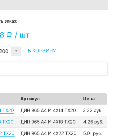
ь заказ:
18
/ шт
a
+
В КОРЗИНУ
Артикул
Цена
4 TX20
ДИН 965 А4 M 4X14 TX20
3.22 руб.
8 TX20
ДИН 965 А4 M 4X18 TX20
4.26 руб.
22 TX20
ДИН 965 А4 M 4X22 TX20
5.01 руб.