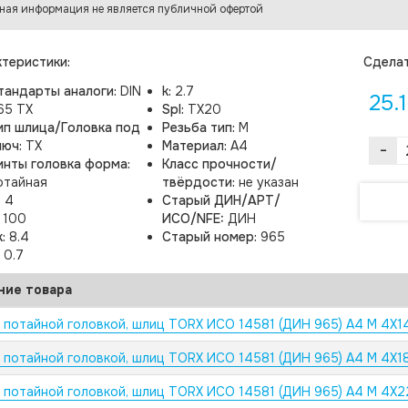
ная информация не является публичной офертой
теристики:
Cделат
тандарты аналоги:
DIN
k:
2.7
25.
65 TX
Spl:
TX20
ип шлица/Головка под
Резьба тип:
M
люч:
TX
Материал:
A4
-
инты головка форма:
Класс прочности/
отайная
твёрдости:
не указан
:
4
Старый ДИН/АРТ/
:
100
ИСО/NFE:
ДИН
k:
8.4
Старый номер:
965
:
0.7
ние товара
с потайной головкой, шлиц TORX ИСО 14581 (ДИН 965) А4 M 4X1
с потайной головкой, шлиц TORX ИСО 14581 (ДИН 965) А4 M 4X1
с потайной головкой, шлиц TORX ИСО 14581 (ДИН 965) А4 M 4X