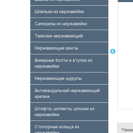
Шпильки из нержавейки
Саморезы из нержавейки
Такелаж нержавеющий
Нержавеющие винты
Анкерные болты и втулки из
нержавейки
Нержавеющие шурупы
Антивандальный нержавеющий
крепеж
Штифты, шплинты, шпонки из
нержавейки
Стопорные кольца из
*Произ
нержавейки