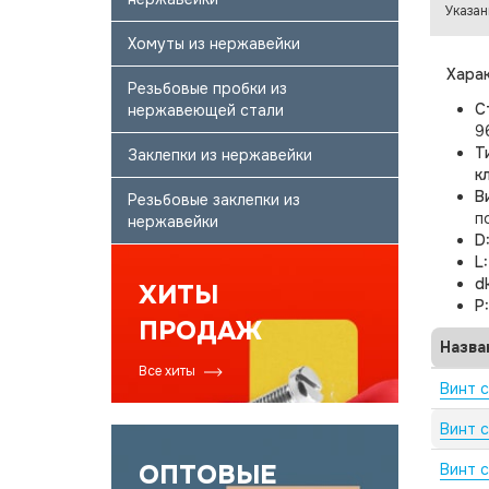
Указан
Хомуты из нержавейки
Харак
Резьбовые пробки из
С
нержавеющей стали
9
Т
Заклепки из нержавейки
к
В
Резьбовые заклепки из
п
нержавейки
D
L
d
ХИТЫ
P
ПРОДАЖ
Назва
Все хиты
Винт 
Винт 
ОПТОВЫЕ
Винт 