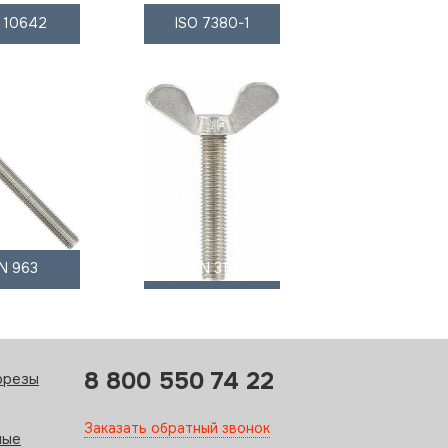
O 10642
ISO 7380-1
IN 963
DIN 316
8 800 550 74 22
орезы
Заказать обратный звонок
ные