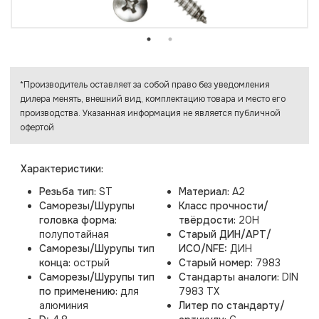
*Производитель оставляет за собой право без уведомления
дилера менять, внешний вид, комплектацию товара и место его
производства. Указанная информация не является публичной
офертой
Характеристики:
Резьба тип:
ST
Материал:
A2
Саморезы/Шурупы
Класс прочности/
головка форма:
твёрдости:
20H
полупотайная
Старый ДИН/АРТ/
Саморезы/Шурупы тип
ИСО/NFE:
ДИН
конца:
острый
Старый номер:
7983
Саморезы/Шурупы тип
Стандарты аналоги:
DIN
по применению:
для
7983 TX
алюминия
Литер по стандарту/