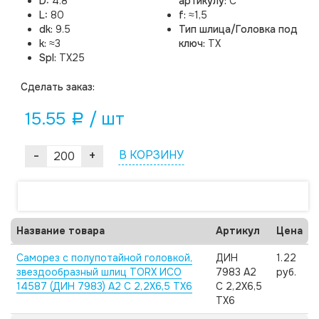
D:
4.8
артикулу:
C
L:
80
f:
≈1,5
dk:
9.5
Тип шлица/Головка под
k:
≈3
ключ:
TX
Spl:
TX25
Cделать заказ:
15.55
/ шт
a
-
+
В КОРЗИНУ
Название товара
Артикул
Цена
Саморез с полупотайной головкой,
ДИН
1.22
звездообразный шлиц TORX ИСО
7983 А2
руб.
14587 (ДИН 7983) А2 C 2,2X6,5 TX6
C 2,2X6,5
TX6