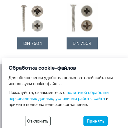
DIN 7504
DIN 7504
Обработка cookie-файлов
Для обеспечения удобства пользователей сайта мы
используем cookie-файлы.
Пожалуйста, ознакомьтесь с
политикой обработки
персональных данных
,
условиями работы сайта
и
© 2017 A2A4
примите пользовательское соглашение.
Крепеж из нержавеющей стали А2 А4.
Все права защищены.
Разработка сайта -
Неткам
Отклонить
Принять