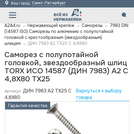
Санкт-Петербург
Ваш город:
A2A4.ru
→
Нержавеющий крепёж
→
Саморезы
→
7983 DIN
(14587 ISO) Саморезы по алюминию с полупотайной
головкой с крестообразным (звездообразным)
шлицем
→
ДИН 7983 А2 TX25 C 4,8X80
Саморез с полупотайной
головкой, звездообразный шлиц
TORX ИСО 14587 (ДИН 7983) А2 C
4,8X80 TX25
ДИН 7983 А2 TX25 C
Вернуться к выбору
Артикул:
4,8X80
товара
Гарантия качества