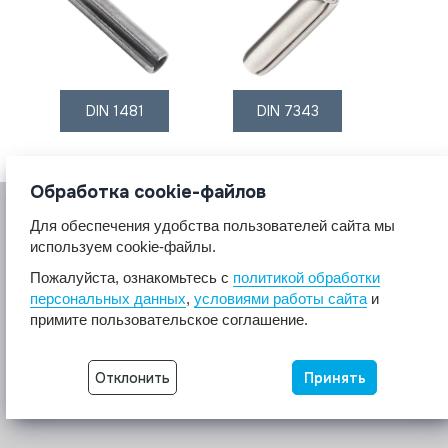
DIN 1481
DIN 7343
Обработка cookie-файлов
Для обеспечения удобства пользователей сайта мы
используем cookie-файлы.
Пожалуйста, ознакомьтесь с
политикой обработки
персональных данных
,
условиями работы сайта
и
© 2017 A2A4
примите пользовательское соглашение.
Крепеж из нержавеющей стали А2 А4.
Все права защищены.
Отклонить
Принять
Разработка сайта -
Неткам