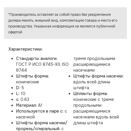
*Производитель оставляет за собой право без уведомления
дилера менять, внешний вид, комплектацию товара и место его
производства. Указанная информация не является публичной
офертой
Характеристики:
Стандарты аналоги:
тремя продольными
ГОСТ Р ИСО 8745-93; ISO
расширяющимися
8744
насечками
Штифты форма:
Штифты форма насечки:
конические
вдоль всей длины
D:
5
штифта
L:
10
Шплинты форма:
c:
0.63
конические с тремя
Материал:
A1
продольными
Используется в паре с:
с
расширяющимися
насечкой
насечками вдоль всей
Штифты форма насечки/
длины штифта
прорезь/спиральный:
с